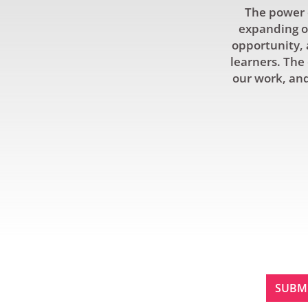
The power o
expanding ou
opportunity, 
learners. The 
our work, and
SIGN
STAY IN TOUCH