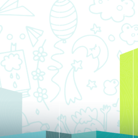
أخبار
Contact
Use.
EVENTS
Please
leave
this
field
blank.