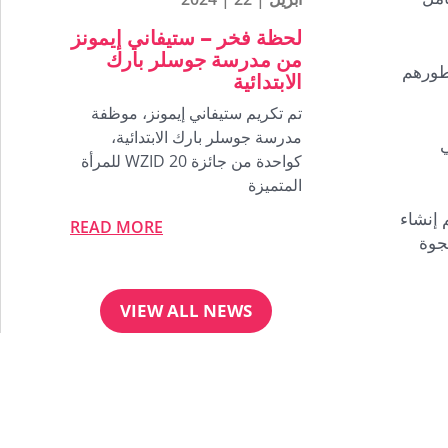
لحظة فخر – ستيفاني إيمونز
من مدرسة جوسلر بارك
تطورهم
الابتدائية
تم تكريم ستيفاني إيمونز، موظفة
مدرسة جوسلر بارك الابتدائية،
ي
كواحدة من جائزة WZID 20 للمرأة
المتميزة
 إنشاء
READ MORE
فجوة
VIEW ALL NEWS