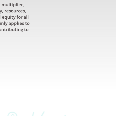
 multiplier,
y, resources,
equity for all
inly applies to
ontributing to
موارد
الشركاء