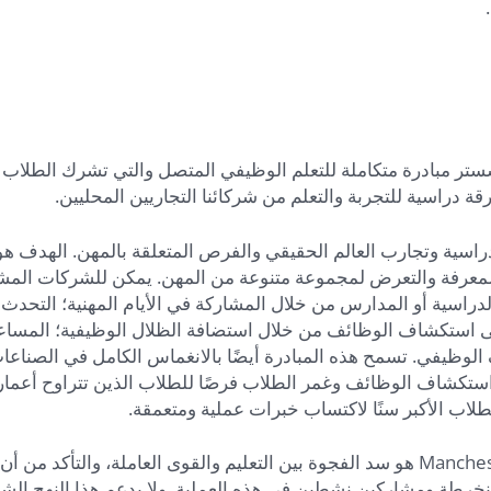
نطقة مدارس مانشستر مبادرة متكاملة للتعلم الوظيفي المتصل والتي تشرك الطلاب
 دراسية للتجربة والتعلم من شركائنا التجاريين المحليين.
دراسية وتجارب العالم الحقيقي والفرص المتعلقة بالمهن. الهدف هو
والمعرفة والتعرض لمجموعة متنوعة من المهن. يمكن للشركات المش
راسية أو المدارس من خلال المشاركة في الأيام المهنية؛ التحدث
ى استكشاف الوظائف من خلال استضافة الظلال الوظيفية؛ المسا
الوظيفي. تسمح هذه المبادرة أيضًا بالانغماس الكامل في الصناع
واستكشاف الوظائف وغمر الطلاب فرصًا للطلاب الذين تتراوح أعمار
لاب الأكبر سنًا لاكتساب خبرات عملية ومتعمقة.
الهدف من مبادرة التعلم المتصل بالمهنة التابعة لـ Manchester Proud هو سد الفجوة بين التعليم والقوى العاملة، والتأكد من أن
نخرطة ومشاركين نشطين في هذه العملية. ولا يدعم هذا النهج الش