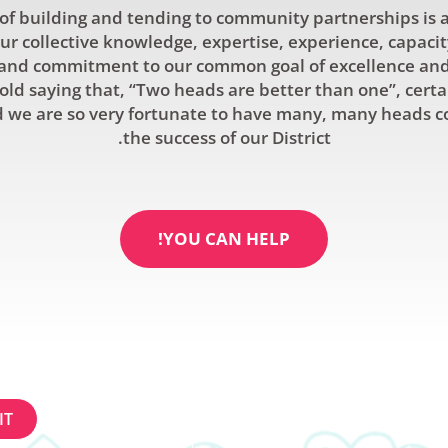
f building and tending to community partnerships is a
r collective knowledge, expertise, experience, capacit
and commitment to our common goal of excellence and 
old saying that, “Two heads are better than one”, certa
 we are so very fortunate to have many, many heads c
the success of our District.
YOU CAN HELP!
عن
UP FOR NEWLETTER
إحداث فرق
Constant