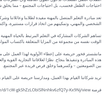
احتياجات الطفل فحسب، بل احتياجات المجتمع – مما يخلق شر
تعد مبادرة التعلم المتصل بالمهنة مفيدة لطلابنا وعائلاتنا 
الشخصي والمهني، وتمكينهم من اتخاذ قرارات مستنيرة، واكت
تساهم الشركات المشاركة في التعلم المرتبط بالحياة المهنية 
الوقت نفسه من مجموعة من المزايا المتعلقة باكتساب المواهب
مانشستر فخور حريصة على إعطاء الأولوية لهذا العمل على مد
هذه المبادرة وتنفيذها بنجاح. نظرًا لعلاقاتنا التجارية القوية
بين الصومعتين – وكسرهما وخلق فرص فريدة عبر المجتمع.
تريد شركاتنا القيام بهذا العمل، ومدارسنا حريصة على القيام 
فرصة CCL: https://drive.google.com/file/d/1cW-gkShZzLObISlNnhkv6zfQ7y-Kx9Nj/view