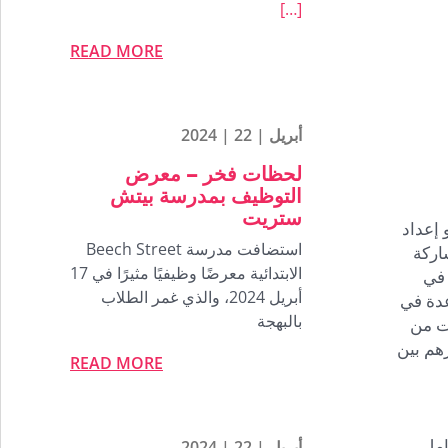
[…]
READ MORE
أبريل | 22 | 2024
لحظات فخر – معرض
التوظيف بمدرسة بيتش
ستريت
 إعداد
استضافت مدرسة Beech Street
اركة
الابتدائية معرضًا وظيفيًا مثيرًا في 17
 في
أبريل 2024، والذي غمر الطلاب
عدة في
بالبهجة
ات من
هم بين
READ MORE
امل
أبريل | 22 | 2024