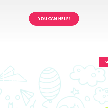
YOU CAN HELP!
KUHUSU
SIGNUP FOR NEWL
KUFANYA TOFAUTI
Constant
HABARI
Contact
Use.
EVENTS
Please
leave
this
field
blank.