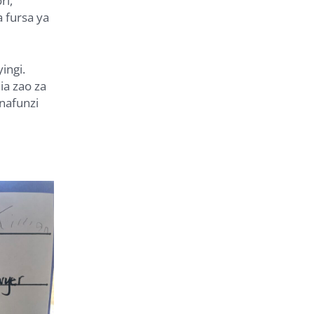
ri,
 fursa ya
ingi.
ia zao za
nafunzi