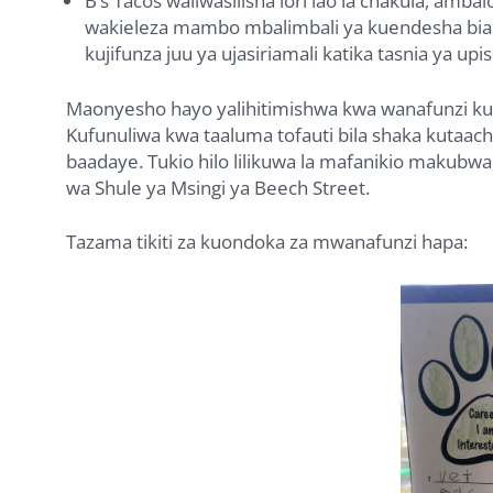
B’s Tacos waliwasilisha lori lao la chakula, amba
wakieleza mambo mbalimbali ya kuendesha biasha
kujifunza juu ya ujasiriamali katika tasnia ya upis
Maonyesho hayo yalihitimishwa kwa wanafunzi kuto
Kufunuliwa kwa taaluma tofauti bila shaka kutaacha
baadaye. Tukio hilo lilikuwa la mafanikio makubw
wa Shule ya Msingi ya Beech Street.
Tazama tikiti za kuondoka za mwanafunzi hapa: