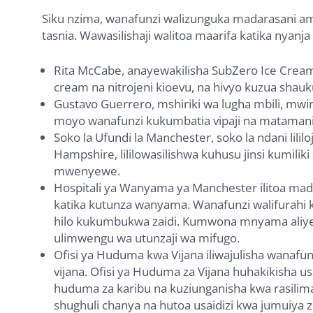
Siku nzima, wanafunzi walizunguka madarasani 
tasnia. Wawasilishaji walitoa maarifa katika nyanja 
Rita McCabe, anayewakilisha SubZero Ice Cream
cream na nitrojeni kioevu, na hivyo kuzua shauk
Gustavo Guerrero, mshiriki wa lugha mbili, mwim
moyo wanafunzi kukumbatia vipaji na matamanio 
Soko la Ufundi la Manchester, soko la ndani lili
Hampshire, lililowasilishwa kuhusu jinsi kumil
mwenyewe.
Hospitali ya Wanyama ya Manchester ilitoa ma
katika kutunza wanyama. Wanafunzi walifurahi k
hilo kukumbukwa zaidi. Kumwona mnyama aliye
ulimwengu wa utunzaji wa mifugo.
Ofisi ya Huduma kwa Vijana iliwajulisha wanaf
vijana. Ofisi ya Huduma za Vijana huhakikisha u
huduma za karibu na kuziunganisha kwa rasilimal
shughuli chanya na hutoa usaidizi kwa jumuiya