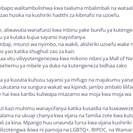
ambapo walitambulishwa kwa taaluma mbalimbali na wataa
zao husika na kushiriki hadithi za kibinafsi na uzoefu.
, aliwavutia wanafunzi kwa mbinu yake bunifu ya kutenge
u ya kutaka kujua sayansi inayoifanya.
baji, mtunzi wa nyimbo, na wakili, alishiriki uzoefu wake 
yao katika shughuli zao za kazi.
lojaa vitu vilivyotengenezwa kwa mikono ndani ya Mall of N
iki sehemu ya mbele ya duka na kutengeneza bidhaa zako
da ya kuvutia kuhusu sayansi ya mifugo na majukumu yan
ukutana na sungura wakati wa kipindi, jambo ambalo lilifa
 hai kwa karibu kuliwapa mtazamo wa moja kwa moja wa
unzi kazi muhimu wanayofanya katika kusaidia na kuwawez
salama na ukuaji chanya kwa vijana na familia zote kwa kut
i za kina. Mpango huu unaunda fursa kwa vijana kushiriki 
 zilizotengwa ikiwa ni pamoja na LGBTQ+, BIPOC, na Wamar