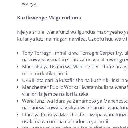
wapya.
Kazi kwenye Magurudumu
Nje ya shule, wanafunzi waligundua maonyesho ya 
kufanya kazi na magari na vifaa. Uzoefu huu wa vi
Tony Terragni, mmiliki wa Terragni Carpentry, 
na kuwapa wanafunzi mtazamo wa ulimwengu wa
Mamlaka ya Usafiri wa Manchester ilitoa ziara y
muhimu katika jamii.
UPS ilileta gari la kusafirisha na kushiriki jinsi 
Manchester Public Works iliwatambulisha wanaf
vile lori la jembe na lori la taka.
Wanafunzi wa Idara ya Zimamoto ya Mancheste
na nani wa kuwaita wakati wa dharura, wanafunz
Idara ya Polisi ya Manchester iliwapa wanafunzi
usalama wa umma na huduma ya jamii.