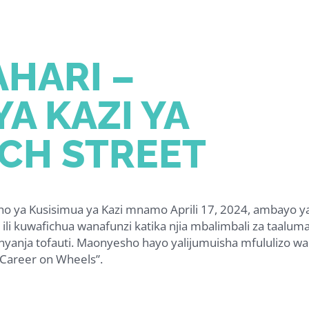
AHARI –
A KAZI YA
ECH STREET
ho ya Kusisimua ya Kazi mnamo Aprili 17, 2024, ambayo ya
 ili kuwafichua wanafunzi katika njia mbalimbali za taalum
nyanja tofauti. Maonyesho hayo yalijumuisha mfululizo wa 
“Career on Wheels”.