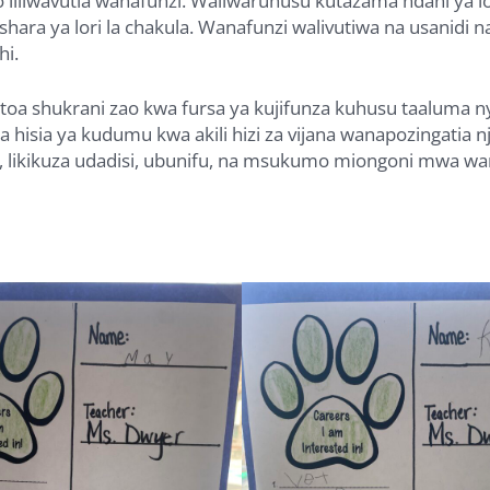
lo liliwavutia wanafunzi. Waliwaruhusu kutazama ndani ya lo
ra ya lori la chakula. Wanafunzi walivutiwa na usanidi na
hi.
a shukrani zao kwa fursa ya kujifunza kuhusu taaluma ny
 hisia ya kudumu kwa akili hizi za vijana wanapozingatia nj
a, likikuza udadisi, ubunifu, na msukumo miongoni mwa wa