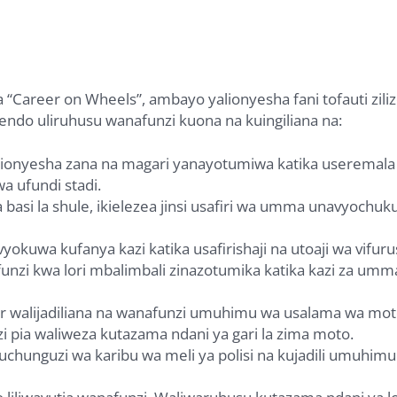
“Career on Wheels”, ambayo yalionyesha fani tofauti zili
tendo uliruhusu wanafunzi kuona na kuingiliana na:
alionyesha zana na magari yanayotumiwa katika useremala 
 ufundi stadi.
a basi la shule, ikielezea jinsi usafiri wa umma unavyochu
inavyokuwa kufanya kazi katika usafirishaji na utoaji wa vifuru
unzi kwa lori mbalimbali zinazotumika katika kazi za um
r walijadiliana na wanafunzi umuhimu wa usalama wa mo
i pia waliweza kutazama ndani ya gari la zima moto.
 uchunguzi wa karibu wa meli ya polisi na kujadili umuhim