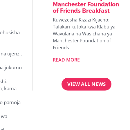
Manchester Foundation
of Friends Breakfast
Kuwezesha Kizazi Kijacho:
Tafakari kutoka kwa Klabu ya
zohusisha
Wavulana na Wasichana ya
Manchester Foundation of
Friends
na ujenzi,
READ MORE
kua jukumu
shi.
VIEW ALL NEWS
ma, kama
to pamoja
u wa