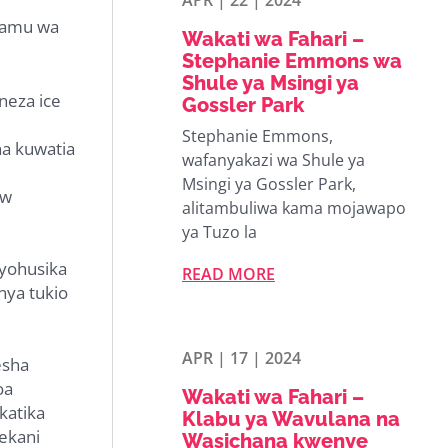
APR | 22 | 2024
lamu wa
Wakati wa Fahari –
Stephanie Emmons wa
Shule ya Msingi ya
neza ice
Gossler Park
Stephanie Emmons,
na kuwatia
wafanyakazi wa Shule ya
Msingi ya Gossler Park,
ew
alitambuliwa kama mojawapo
ya Tuzo la
ayohusika
READ MORE
nya tukio
APR | 17 | 2024
esha
oa
Wakati wa Fahari –
katika
Klabu ya Wavulana na
ekani
Wasichana kwenye