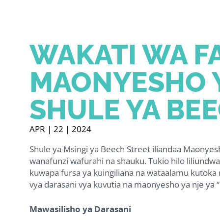
WAKATI WA F
MAONYESHO Y
SHULE YA BE
APR | 22 | 2024
Shule ya Msingi ya Beech Street iliandaa Maonyes
wanafunzi wafurahi na shauku. Tukio hilo liliundwa
kuwapa fursa ya kuingiliana na wataalamu kutoka 
vya darasani vya kuvutia na maonyesho ya nje ya 
Mawasilisho ya Darasani