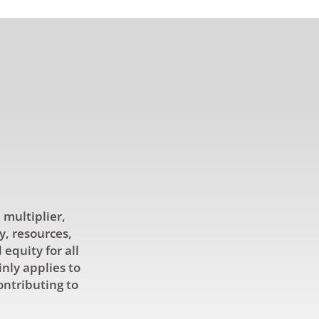
 multiplier,
y, resources,
equity for all
inly applies to
ontributing to