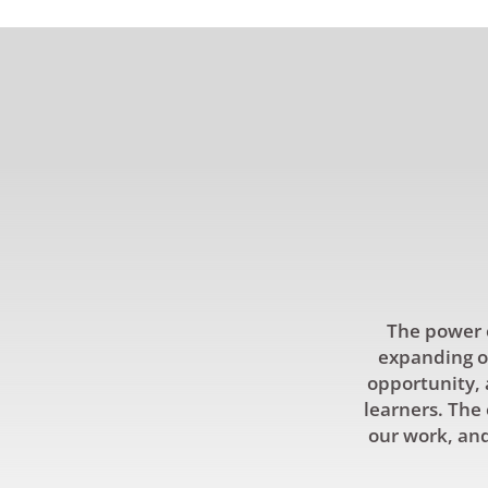
The power o
expanding ou
opportunity, 
learners. The 
our work, and