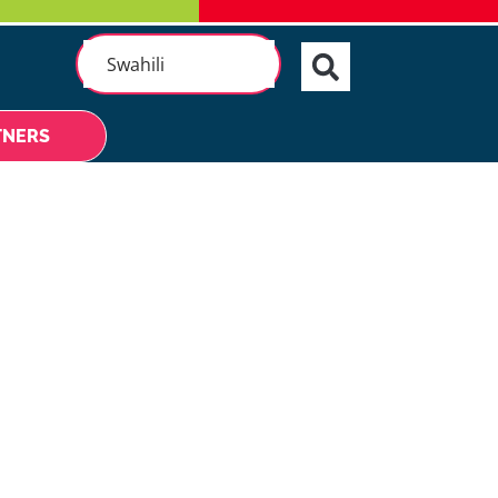
Swahili
TNERS