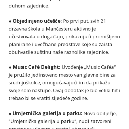
duhom zajednice.
●
Objedinjeno učešće:
Po prvi put, svih 21
državna škola u Mančesteru aktivno je
učestvovala u događaju, prikazujući promišljeno
planirane i uvežbane predstave koje su zaista
obuhvatile suštinu naše raznolike zajednice.
●
Music Café Delight:
Uvođenje „Music Caféa“
je pružilo jedinstveno mesto van glavne bine za
srednjoškolce, omogućavajući im da prikažu
svoje solo nastupe. Ovaj dodatak je bio veliki hit i
trebao bi se vratiti sljedeće godine.
●
Umjetnička galerija u parku:
Novo obilježje,
“Umjetnička galerija u parku”, nudi zatvoreni
prostor sa ulazom u portal, stvarajući