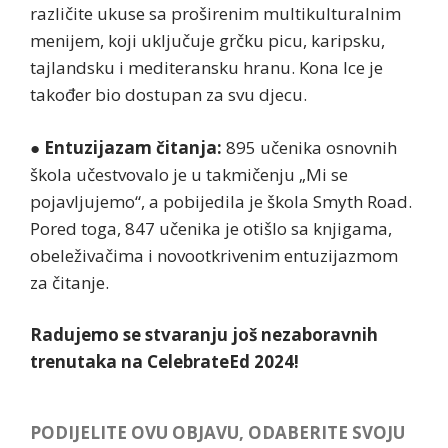
različite ukuse sa proširenim multikulturalnim
menijem, koji uključuje grčku picu, karipsku,
tajlandsku i mediteransku hranu. Kona Ice je
također bio dostupan za svu djecu.
●
Entuzijazam čitanja:
895 učenika osnovnih
škola učestvovalo je u takmičenju „Mi se
pojavljujemo“, a pobijedila je škola Smyth Road.
Pored toga, 847 učenika je otišlo sa knjigama,
obeleživačima i novootkrivenim entuzijazmom
za čitanje.
Radujemo se stvaranju još nezaboravnih
trenutaka na CelebrateEd 2024!
PODIJELITE OVU OBJAVU, ODABERITE SVOJU