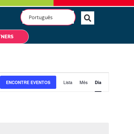
Português
TNERS
Navegação
ENCONTRE EVENTOS
Lista
Mês
Dia
do
visual
Evento