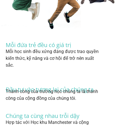
Mỗi đứa trẻ đều có giá trị
Mỗi học sinh đều xứng đáng được trao quyền
kiến ​​thức, kỹ năng và cơ hội để trở nên xuất
sắc.
Đầu tư vào tương lai của chúng ta
Thành công của trường học chúng ta là thành
công của cộng đồng của chúng tôi.
Chúng ta cùng nhau trỗi dậy
Hợp tác với Học khu Manchester và cộng