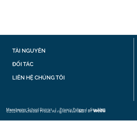
TÀI NGUYÊN
ĐỐI TÁC
LIÊN HỆ CHÚNG TÔI
Manchester School District
|
Privacy Policy
| Site Map
©2024 Manchester Proud. All rights reserved.