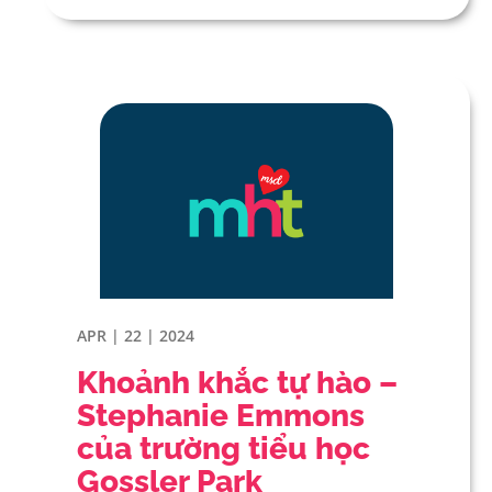
APR | 22 | 2024
Khoảnh khắc tự hào –
Stephanie Emmons
của trường tiểu học
Gossler Park