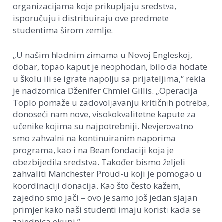
organizacijama koje prikupljaju sredstva,
isporučuju i distribuiraju ove predmete
studentima širom zemlje.
„U našim hladnim zimama u Novoj Engleskoj,
dobar, topao kaput je neophodan, bilo da hodate
u školu ili se igrate napolju sa prijateljima,“ rekla
je nadzornica Dženifer Chmiel Gillis. „Operacija
Toplo pomaže u zadovoljavanju kritičnih potreba,
donoseći nam nove, visokokvalitetne kapute za
učenike kojima su najpotrebniji. Nevjerovatno
smo zahvalni na kontinuiranim naporima
programa, kao i na Bean fondaciji koja je
obezbijedila sredstva. Također bismo željeli
zahvaliti Manchester Proud-u koji je pomogao u
koordinaciji donacija. Kao što često kažem,
zajedno smo jači – ovo je samo još jedan sjajan
primjer kako naši studenti imaju koristi kada se
zajednica okupi.”