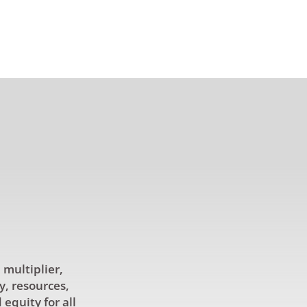
 multiplier,
y, resources,
equity for all