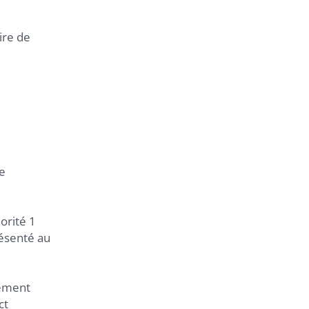
ire de
e
orité 1
résenté au
gement
ct