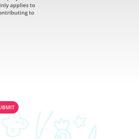
inly applies to
ontributing to
ETTER
STAY IN TOUCH