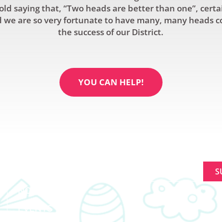
old saying that, “Two heads are better than one”, certa
 we are so very fortunate to have many, many heads c
the success of our District.
YOU CAN HELP!
À PROPOS
SIGNUP FOR NEWL
FAIRE LA DIFFÉRENCE
Constant
NOUVELLES
Contact
Use.
EVENTS
Please