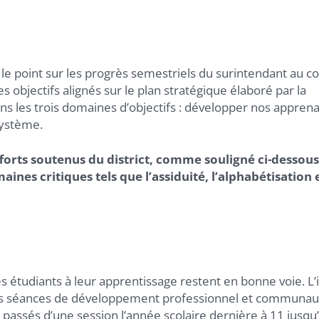
té le point sur les progrès semestriels du surintendant au c
les objectifs alignés sur le plan stratégique élaboré par la
ns les trois domaines d’objectifs : développer nos apprena
système.
forts soutenus du district, comme souligné ci-dessous
nes critiques tels que l’assiduité, l’alphabétisation e
es étudiants à leur apprentissage restent en bonne voie. L’i
des séances de développement professionnel et communaut
 passés d’une session l’année scolaire dernière à 11 jusqu