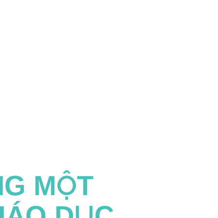
NG MỘT
IÁO DỤC