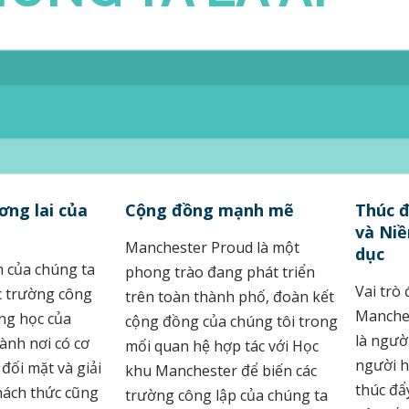
ơng lai của
Cộng đồng mạnh mẽ
Thúc 
và Niề
Manchester Proud là một
dục
 của chúng ta
phong trào đang phát triển
Vai trò 
ác trường công
trên toàn thành phố, đoàn kết
Manches
ờng học của
cộng đồng của chúng tôi trong
là ngườ
ành nơi có cơ
mối quan hệ hợp tác với Học
người h
 đối mặt và giải
khu Manchester để biến các
thúc đẩ
hách thức cũng
trường công lập của chúng ta