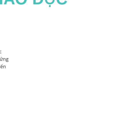
c
 ứng
đến