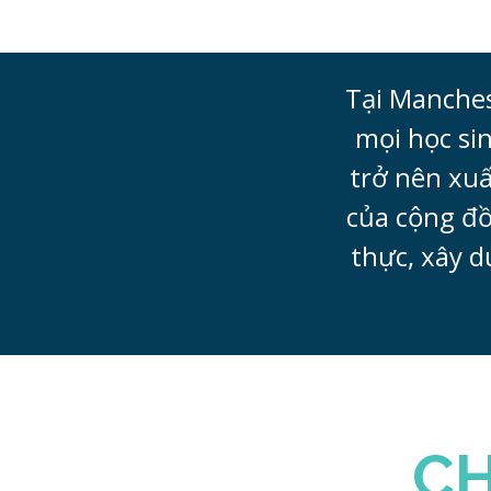
Tại Manches
mọi học sin
trở nên xuấ
của cộng đồ
thực, xây d
CH