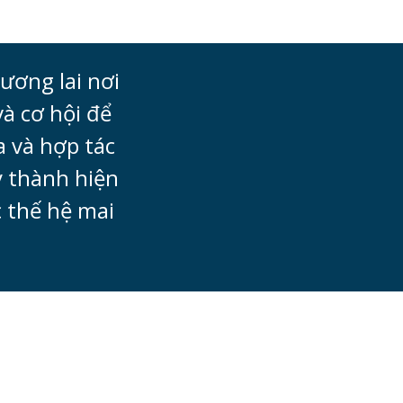
ương lai nơi
và cơ hội để
a và hợp tác
y thành hiện
c thế hệ mai