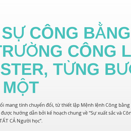
 SỰ CÔNG BẰNG
TRƯỜNG CÔNG 
STER, TỪNG B
MỘT
i mang tính chuyển đổi, từ thiết lập Mệnh lệnh Công bằng
u được hướng dẫn bởi kế hoạch chung về “Sự xuất sắc và Cô
TẤT CẢ Người học”.