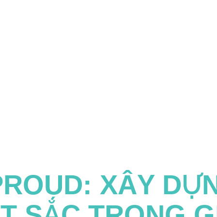
ROUD: XÂY DỰ
ẤT SẮC TRONG G