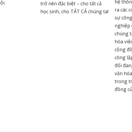
hệ thốn
ội.
trở nên đặc biệt – cho tất cả
ra các c
học sinh, cho TẤT CẢ chúng ta!
sự công
nghiệp 
chúng ta
hóa việ
cộng đồ
công lậ
đổi đan
văn hóa
trong t
đồng củ