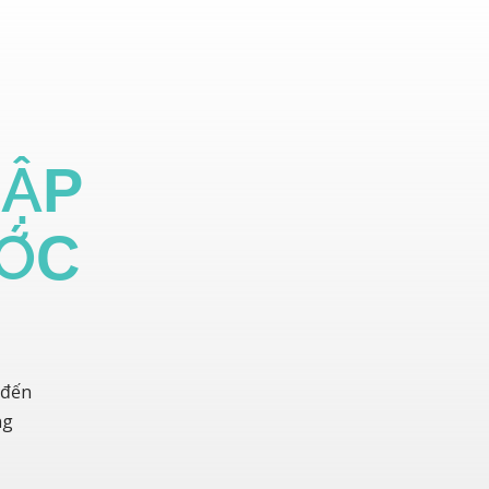
LẬP
ƯỚC
 đến
ng