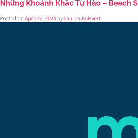
Những Khoảnh Khắc Tự Hào – Beech Str
Posted on
April 22, 2024
by
Lauren Boisvert