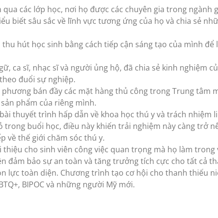
n qua các lớp học, nơi họ được các chuyên gia trong ngành g
ểu biết sâu sắc về lĩnh vực tương ứng của họ và chia sẻ nh
 thu hút học sinh bằng cách tiếp cận sáng tạo của mình để 
ữ, ca sĩ, nhạc sĩ và người ủng hộ, đã chia sẻ kinh nghiệm c
theo đuổi sự nghiệp.
 phương bán đầy các mặt hàng thủ công trong Trung tâm m
 sản phẩm của riêng mình.
ài thuyết trình hấp dẫn về khoa học thú y và trách nhiệm l
 trong buổi học, điều này khiến trải nghiệm này càng trở n
ếp về thế giới chăm sóc thú y.
i thiệu cho sinh viên công việc quan trọng mà họ làm trong
ên đảm bảo sự an toàn và tăng trưởng tích cực cho tất cả t
ồn lực toàn diện. Chương trình tạo cơ hội cho thanh thiếu n
GBTQ+, BIPOC và những người Mỹ mới.