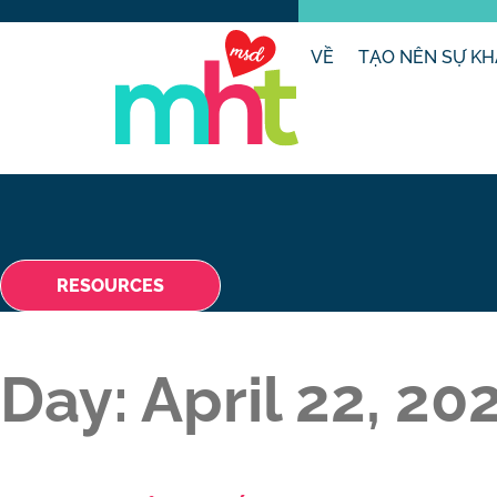
VỀ
TẠO NÊN SỰ KH
RESOURCES
Day:
April 22, 20