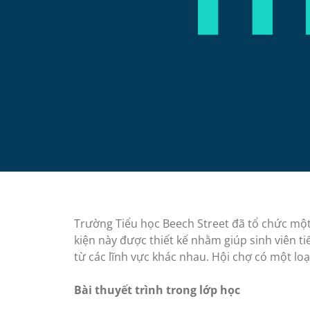
Trường Tiểu học Beech Street đã tổ chức một
kiện này được thiết kế nhằm giúp sinh viên t
từ các lĩnh vực khác nhau. Hội chợ có một loạ
Bài thuyết trình trong lớp học