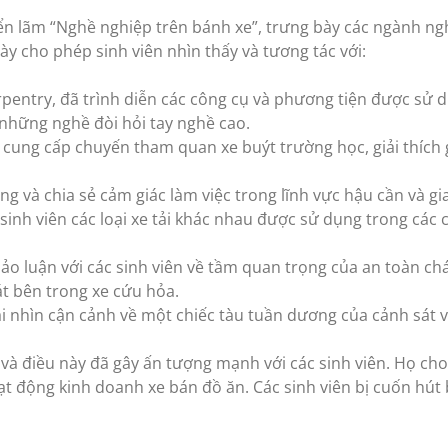
ển lãm “Nghề nghiệp trên bánh xe”, trưng bày các ngành ngh
này cho phép sinh viên nhìn thấy và tương tác với:
rpentry, đã trình diễn các công cụ và phương tiện được sử 
a những nghề đòi hỏi tay nghề cao.
cung cấp chuyến tham quan xe buýt trường học, giải thích 
và chia sẻ cảm giác làm việc trong lĩnh vực hậu cần và gia
sinh viên các loại xe tải khác nhau được sử dụng trong các
ảo luận với các sinh viên về tầm quan trọng của an toàn ch
át bên trong xe cứu hỏa.
i nhìn cận cảnh về một chiếc tàu tuần dương của cảnh sát 
 và điều này đã gây ấn tượng mạnh với các sinh viên. Họ cho
t động kinh doanh xe bán đồ ăn. Các sinh viên bị cuốn hút b