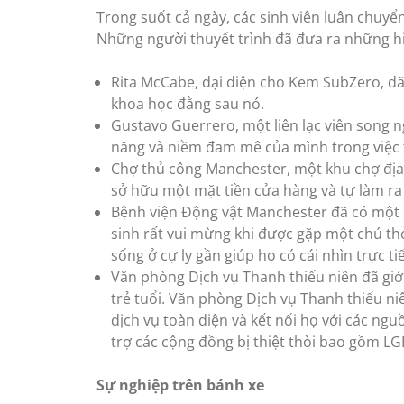
Trong suốt cả ngày, các sinh viên luân chuyể
Những người thuyết trình đã đưa ra những hi
Rita McCabe, đại diện cho Kem SubZero, đã
khoa học đằng sau nó.
Gustavo Guerrero, một liên lạc viên song ng
năng và niềm đam mê của mình trong việc 
Chợ thủ công Manchester, một khu chợ địa
sở hữu một mặt tiền cửa hàng và tự làm ra
Bệnh viện Động vật Manchester đã có một b
sinh rất vui mừng khi được gặp một chú thỏ
sống ở cự ly gần giúp họ có cái nhìn trực ti
Văn phòng Dịch vụ Thanh thiếu niên đã giớ
trẻ tuổi. Văn phòng Dịch vụ Thanh thiếu ni
dịch vụ toàn diện và kết nối họ với các ngu
trợ các cộng đồng bị thiệt thòi bao gồm L
Sự nghiệp trên bánh xe