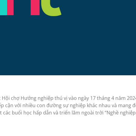
 Hội chợ Hướng nghiệp thú vị vào ngày 17 tháng 4 năm 2024
iếp cận với nhiều con đường sự nghiệp khác nhau và mang đế
t các buổi học hấp dẫn và triển lãm ngoài trời “Nghề nghiệp