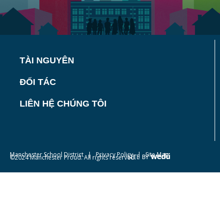
TÀI NGUYÊN
ĐỐI TÁC
LIÊN HỆ CHÚNG TÔI
Manchester School District
|
Privacy Policy
| Site Map
©2024 Manchester Proud. All rights reserved.