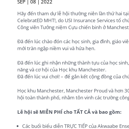
SEP | 08 | 2022
Hãy đến tham dự lễ hội thường niên lần thứ hai tạ
CelebratED MHT!, do USI Insurance Services tổ chức
Công viên Tưởng niệm Cựu chiến binh ở Manchest
Đã đến lúc chào đón các học sinh, gia đình, giáo v
mới tràn ngập niềm vui và hứa hẹn.
Đã đến lúc ghi nhận những thành tựu của học sinh, 
năng và cơ hội của Học khu Manchester.
Đã đến lúc vui chơi! – để gắn kết cộng đồng của ch
Học khu Manchester, Manchester Proud và hơn 30 
hội toàn thành phố, nhằm tôn vinh các trường côn
Lễ hội sẽ MIỄN PHÍ cho TẤT CẢ và bao gồm:
Các buổi biểu diễn TRỰC TIẾP của Akwaabe Ensem