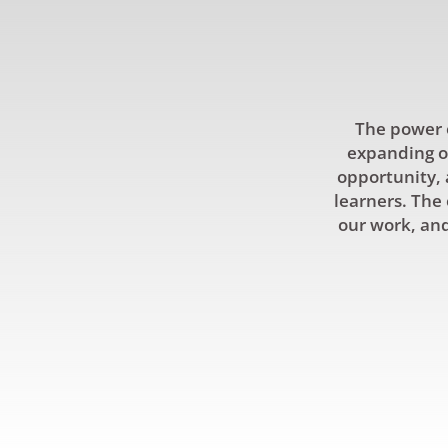
The power o
expanding ou
opportunity, 
learners. The 
our work, and