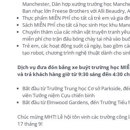
Manchester, Dàn hợp xướng trường học Manche
Ban nhạc lớn Freese Brothers với Alli Beaudry, 
Thực phẩm MIỄN PHÍ cho tất cả trẻ em và gia đì
Sách MIỄN PHÍ cho tất cả học sinh Học khu Manc
Chuyến thăm của các nhân vật truyện tranh yêu th
miễn phí cho trận đấu bóng chày tại nhà vào buổi
Trẻ em, các hoạt động suốt cả ngày, bao gồm cá
tạo robot, chương trình nghệ thuật dành cho sinh
Dịch vụ đưa đón bằng xe buýt trường học MIỄN
và trả khách hàng giờ từ 9:30 sáng đến 4:30 c
Bắt đầu từ Trường Trung học Cơ sở Parkside, đ
viên Tưởng niệm Cựu chiến binh
Bắt đầu từ Elmwood Gardens, đến Trường Tiểu 
Chúc mừng MHT! Lễ hội tôn vinh các trường công l
17 tháng 9!