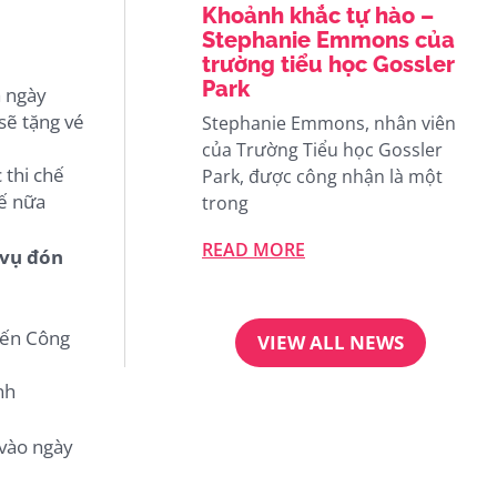
Khoảnh khắc tự hào –
Stephanie Emmons của
trường tiểu học Gossler
Park
ả ngày
sẽ tặng vé
Stephanie Emmons, nhân viên
của Trường Tiểu học Gossler
 thi chế
Park, được công nhận là một
hế nữa
trong
READ MORE
 vụ đón
đến Công
VIEW ALL NEWS
nh
 vào ngày