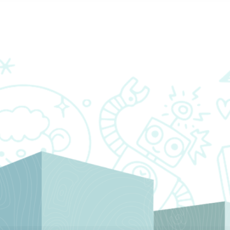
TÀI NGUYÊN
ĐỐI TÁC
LIÊN HỆ CHÚNG
TÔI