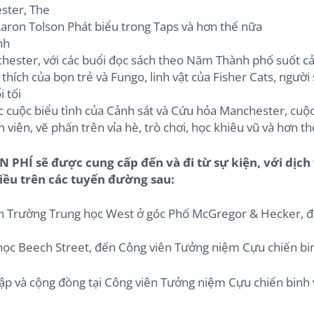
ster, The
Aaron Tolson Phát biểu trong Taps và hơn thế nữa
nh
hester, với các buổi đọc sách theo Năm Thành phố suốt c
ích của bọn trẻ và Fungo, linh vật của Fisher Cats, người 
 tối
c cuộc biểu tình của Cảnh sát và Cứu hỏa Manchester, cuộc
 viên, vẽ phấn trên vỉa hè, trò chơi, học khiêu vũ và hơn t
 PHÍ sẽ được cung cấp đến và đi từ sự kiện, với dịch
hiều trên các tuyến đường sau:
ến Trường Trung học West ở góc Phố McGregor & Hecker, 
học Beech Street, đến Công viên Tưởng niệm Cựu chiến bi
ập và cộng đồng tại Công viên Tưởng niệm Cựu chiến binh