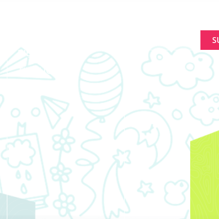
VỀ
SIGNUP FOR NEWL
TẠO NÊN SỰ KHÁC
Constant
BIỆT
Contact
TIN TỨC
Use.
Please
EVENTS
leave
this
field
blank.