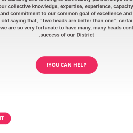
ur collective knowledge, expertise, experience, capacity
 and commitment to our common goal of excellence and e
 old saying that, “Two heads are better than one”, certai
we are so very fortunate to have many, many heads cont
success of our District.
YOU CAN HELP!
عن
UP FOR NEWLETTER
إحداث فرق
Constant
أخبار
Contact