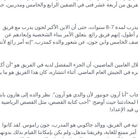
لفريق من أربعة عشر فتى في الصفين الرابع والخامس ومدربين، ج
جون لافالي، مدرب الفريق ووالد أحد الطلاب في الفريق كان يدرب لمدة 7-8 سنوات، حتى أن الابن الأكبر لجون يدرب مع فريق
طول، إنهم فريق رائع. يتعلق الأمر ببناء الشخصية وإبعادهم عن
الصف الخامس وابن جون، عن شعور والده كمدرب، “إنه أمر رائع لأنن
ل العامين الماضيين، أن الجزء المفضل لديه في الفريق هو “أن أك
ه في الجيش العام الماضي. أثناء انتشاره، كان هذا الفريق هو ما ي
ب “أنا آرون جونيور لأن والدي هو آرون”. نظر والده إلى هارون باب
مسًا لمحادثتنا حيث أوضح: “أحب كتابة القصص، مثل القصص الرياضية
 قيد الإعداد!
ة في الفريق، ووالد جاكوبي هو المدرب، جون راموس. لقد كانوا
 ممتع للغاية، وفريقنا مذهل، ولم يكن بإمكاننا القيام بذلك بدونهم