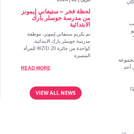
كان
لحظة فخر – ستيفاني إيمونز
من مدرسة جوسلر بارك
لب
الابتدائية
و
تم تكريم ستيفاني إيمونز، موظفة
.
مدرسة جوسلر بارك الابتدائية،
كواحدة من جائزة WZID 20 للمرأة
المتميزة
لمجموعة
 أبطال!”. وعندما سأل أحد
READ MORE
ا
VIEW ALL NEWS