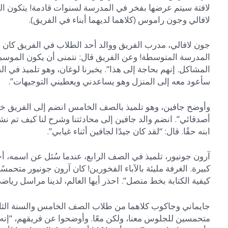
لافتة سيتم عرضها بفخر في المدرسة لسنوات قادمة! يتكون ا
لافالي وجون راموس (كلاهما لديهما أبناء في الفريق).
المدرسة المتوسطة! وعن الفريق قال: نتمنى أن يكون الموسم أ
المشاكل. إنهم بحاجة إلى هذا”. يخبرنا لوغان، وهو تلميذ في 
سأعود معه إلى المنزل وهو يساعدني ويعطيني التوجيهات”.
وأوضح جافين، وهو تلميذ بالصف الخامس انضم إلى الفريق خلا
أصدقائي”. انضم والد جافين إلى محادثتنا وشرح لنا كيف تم نشر
ابنه حقًا. قال: “لقد كان جيدًا لجافين أثناء غيابي”.
آرون جونيور، تلميذ في الصف الرابع، عندما سُئل عن اسمه، أجا
كبيرة. الغرفة مليئة بالآباء الفخورين! كان آرون جونيور متح
كيفية الكتابة بخط متصل”. احذر أيها العالم، لدينا مراسل رياضي
جايماني وجاكوب كلاهما من طلاب الصف الخامس والسنة الثاني
متحمسين للجلوس معنا، ولكن معًا. وأوضحوا عن فريقهم، “إنه أمر