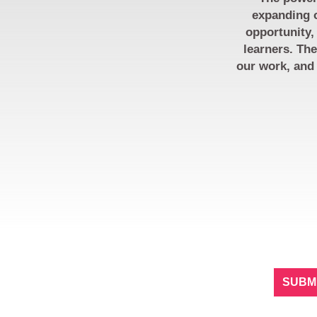
expanding o
opportunity,
learners. The
our work, and 
SIGN
STAY IN TOUCH