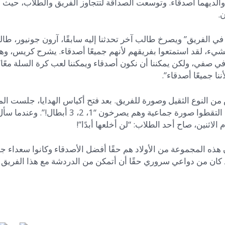
 والديهما أصدقاء. وتوسعت الصداقة لتتجاوز الفريق والطلاب، حيث 
.
 الفريق” ويصرخ طالب آخر تحدثنا إليه سابقًا، آرون جونيور، طا
الشيء، لقد استمتعوا بفريقهم لأنهم جميعًا أصدقاء. يشرح كريس، وه
 صفي، ولكن يمكننا أن نكون أصدقاء ويمكننا لعب كرة السلة معًا”
نا جميعًا أصدقاء”.
 من النوع الثقيل وصورة للفريق. بعد فتح أكياس الهدايا، جلست ا
واستمتعت ببعض الكعك! بعد استلام حقيبة الهدايا الخاصة بهم، التقطوا صورة جماعية وهم يصرخون “1، 2، 3
اثنين، صاح أحد الطلاب: “لن أخلعها أبدًا”!
ن هذه المجموعة من الأولاد هم حقًا أفضل الأصدقاء وكانوا سعداء جدً
 لقد كان من دواعي سروري حقًا أن أتمكن من الدردشة مع هذا الفريق