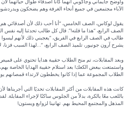
وأوضح جايماني وجاكوبي أنهما كانا أصدقاء طوال حياتهما لأن
الآباء مجتمعين في جميع أنحاء الغرفة وهم يضحكون ويدردشون
يقول لوكاس، الصف الخامس، “أنا أحب ذلك لأن أصدقائي هم في
الصف الرابع، “هذا ما قلته!”. قال كل طالب تحدثنا إليه نفس 
طالب في الصف الرابع في الفريق، “يعجبني ذلك لأنهم ليسوا في
يشرح آرون جونيور، تلميذ الصف الرابع، “…لهذا السبب فزنا، لأن
وبعد المقابلات، تم منح الطلاب حقيبة هدايا تحتوي على قميص
الطلاب المجموعة عما إذا كانوا يخططون لارتداء قمصانهم يوم ال
كانت هذه المقابلات من أكثر المقابلات تحديًا التي أجريناها لأ
باللعب معًا بالكرة، بدلاً من الجلوس ساكنًا لإجراء المقابلة.
المذهل والمجتمع المحيط بهم. تهانينا لزوابع ويستون!