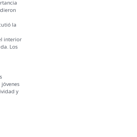
rtancia
udieron
utió la
l interior
ida. Los
s
 jóvenes
ividad y