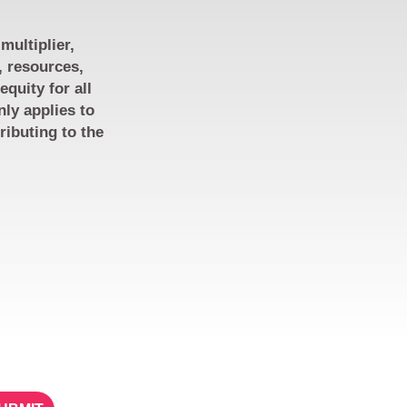
multiplier,
, resources,
quity for all
nly applies to
ributing to the
ETTER
STAY IN TOUCH