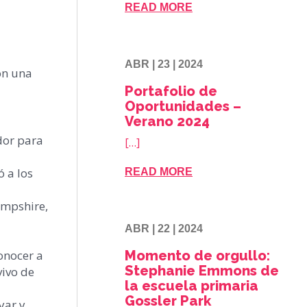
READ MORE
ABR | 23 | 2024
ron una
Portafolio de
Oportunidades –
Verano 2024
dor para
[…]
ó a los
READ MORE
ampshire,
ABR | 22 | 2024
onocer a
Momento de orgullo:
Stephanie Emmons de
vivo de
la escuela primaria
Gossler Park
yar y