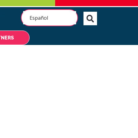
OS
Español
TNERS