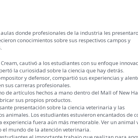
as aulas donde profesionales de la industria les presenta
ecieron conocimientos sobre sus respectivos campos y
.
 Cream, cautivó a los estudiantes con su enfoque innova
pertó la curiosidad sobre la ciencia que hay detrás.
ompositor y defensor, compartió sus experiencias y alent
en sus carreras profesionales.
no de artículos hechos a mano dentro del Mall of New H
bricar sus propios productos.
ante presentación sobre la ciencia veterinaria y las
os animales. Los estudiantes estuvieron encantados de c
 la experiencia fuera aún más memorable. Ver un animal 
 el mundo de la atención veterinaria.
s estudiantes el importante trabajo que realizan para apo