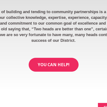
of building and tending to community partnerships is a 
ur collective knowledge, expertise, experience, capacity
 and commitment to our common goal of excellence and e
 old saying that, “Two heads are better than one”, certai
we are so very fortunate to have many, many heads cont
success of our District.
YOU CAN HELP!
ACERCA DE
SIGNUP FOR NEWL