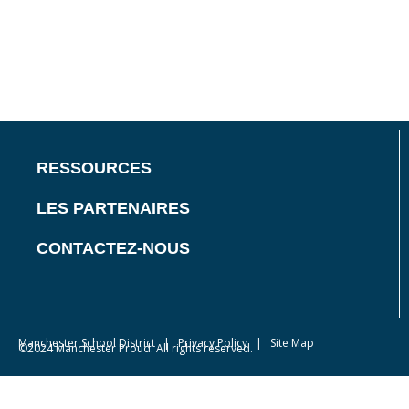
RESSOURCES
LES PARTENAIRES
CONTACTEZ-NOUS
Manchester School District
|
Privacy Policy
| Site Map
©2024 Manchester Proud. All rights reserved.