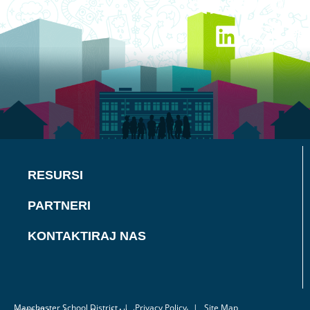
RESURSI
PARTNERI
KONTAKTIRAJ NAS
Manchester School District
|
Privacy Policy
| Site Map