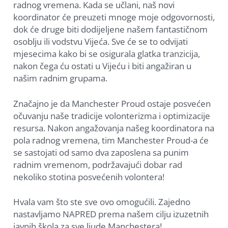
radnog vremena. Kada se učlani, naš novi
koordinator će preuzeti mnoge moje odgovornosti,
dok će druge biti dodijeljene našem fantastičnom
osoblju ili vodstvu Vijeća. Sve će se to odvijati
mjesecima kako bi se osigurala glatka tranzicija,
nakon čega ću ostati u Vijeću i biti angažiran u
našim radnim grupama.
Značajno je da Manchester Proud ostaje posvećen
očuvanju naše tradicije volonterizma i optimizacije
resursa. Nakon angažovanja našeg koordinatora na
pola radnog vremena, tim Manchester Proud-a će
se sastojati od samo dva zaposlena sa punim
radnim vremenom, podržavajući dobar rad
nekoliko stotina posvećenih volontera!
Hvala vam što ste sve ovo omogućili. Zajedno
nastavljamo NAPRED prema našem cilju izuzetnih
javnih škola za sve ljude Manchestera!