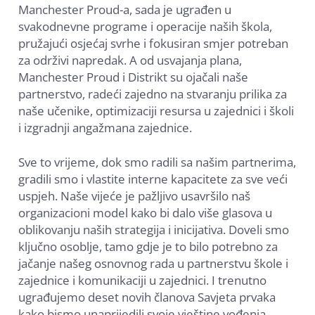
Manchester Proud-a, sada je ugrađen u
svakodnevne programe i operacije naših škola,
pružajući osjećaj svrhe i fokusiran smjer potreban
za održivi napredak. A od usvajanja plana,
Manchester Proud i Distrikt su ojačali naše
partnerstvo, radeći zajedno na stvaranju prilika za
naše učenike, optimizaciji resursa u zajednici i školi
i izgradnji angažmana zajednice.
Sve to vrijeme, dok smo radili sa našim partnerima,
gradili smo i vlastite interne kapacitete za sve veći
uspjeh. Naše vijeće je pažljivo usavršilo naš
organizacioni model kako bi dalo više glasova u
oblikovanju naših strategija i inicijativa. Doveli smo
ključno osoblje, tamo gdje je to bilo potrebno za
jačanje našeg osnovnog rada u partnerstvu škole i
zajednice i komunikaciji u zajednici. I trenutno
ugrađujemo deset novih članova Savjeta prvaka
kako bismo unaprijedili svoje vještine vođenja,