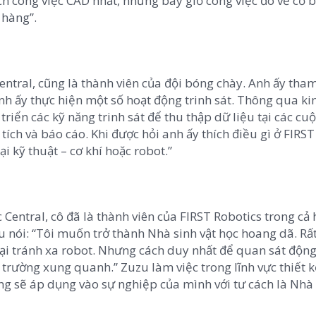
ích công việc CAD nhất, nhưng bây giờ công việc đó về cơ 
 hàng”.
entral, cũng là thành viên của đội bóng chày. Anh ấy tha
anh ấy thực hiện một số hoạt động trinh sát. Thông qua ki
iển các kỹ năng trinh sát để thu thập dữ liệu tại các cuộ
tích và báo cáo. Khi được hỏi anh ấy thích điều gì ở FIRST
ại kỹ thuật – cơ khí hoặc robot.”
 Central, cô đã là thành viên của FIRST Robotics trong cả
zu nói: “Tôi muốn trở thành Nhà sinh vật học hoang dã. Rấ
ại tránh xa robot. Nhưng cách duy nhất để quan sát động
trường xung quanh.” Zuzu làm việc trong lĩnh vực thiết k
g sẽ áp dụng vào sự nghiệp của mình với tư cách là Nhà 