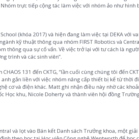
n. Nhóm trực tiếp cộng tác làm việc với nhóm ảo như hình 
School (khóa 2017) và hiện đang làm việc tại DEKA với vai
i ngành kỹ thuật thông qua nhóm FIRST Robotics và Centr
 thông qua sự cố vấn. Về việc trở lại với tư cách là người
g trình và các sinh viên”.
nh CHAOS 131 đến CKTG, “lần cuối cùng chúng tôi đến CKT
 anh gắn liền với việc nhóm nâng cấp thiết bị kể từ thời 
ệ cơ và điện khác. Matt ghi nhận điều này nhờ các khoản
c Học khu, Nicole Doherty và thành viên hội đồng Trường
ntral và lọt vào Bán kết Danh sách Trưởng khoa, một giả
định theo học tại Học viện Công nghệ Wentworth để học 