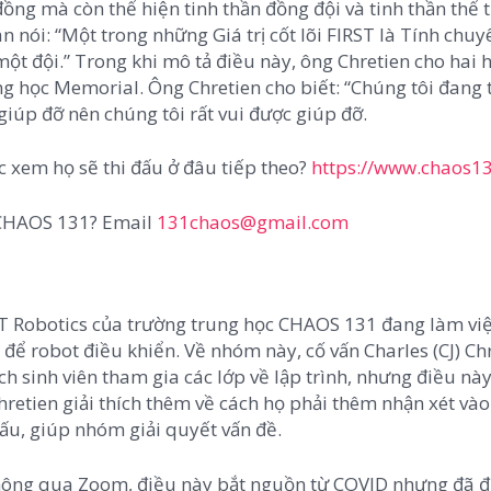
ng mà còn thể hiện tinh thần đồng đội và tinh thần thể 
an nói: “Một trong những Giá trị cốt lõi FIRST là Tính chu
một đội.” Trong khi mô tả điều này, ông Chretien cho hai 
 học Memorial. Ông Chretien cho biết: “Chúng tôi đang 
giúp đỡ nên chúng tôi rất vui được giúp đỡ.
 xem họ sẽ thi đấu ở đâu tiếp theo?
https://www.chaos1
a CHAOS 131? Email
131chaos@gmail.com
 Robotics của trường trung học CHAOS 131 đang làm việ
h để robot điều khiển. Về nhóm này, cố vấn Charles (CJ) Chr
ch sinh viên tham gia các lớp về lập trình, nhưng điều này
retien giải thích thêm về cách họ phải thêm nhận xét và
 đấu, giúp nhóm giải quyết vấn đề.
 thông qua Zoom, điều này bắt nguồn từ COVID nhưng đã 