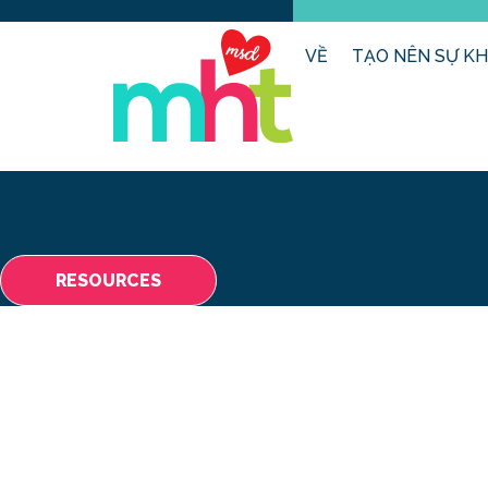
VỀ
TẠO NÊN SỰ KH
RESOURCES