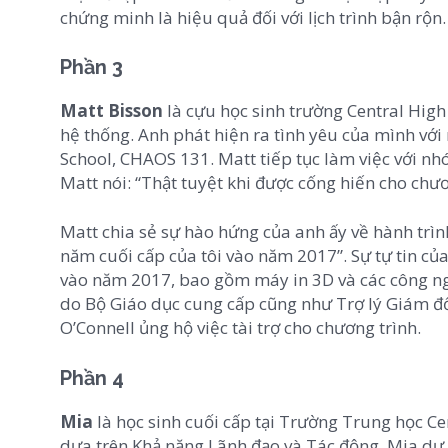
chứng minh là hiệu quả đối với lịch trình bận rộ
Phần 3
Matt Bisson
là cựu học sinh trường Central High 
hệ thống. Anh phát hiện ra tình yêu của mình vớ
School, CHAOS 131. Matt tiếp tục làm việc với nhóm
Matt nói: “Thật tuyệt khi được cống hiến cho chươn
Matt chia sẻ sự hào hứng của anh ấy về hành trì
năm cuối cấp của tôi vào năm 2017”. Sự tự tin của
vào năm 2017, bao gồm máy in 3D và các công ngh
do Bộ Giáo dục cung cấp cũng như Trợ lý Giám đố
O’Connell ủng hộ việc tài trợ cho chương trình.
Phần 4
Mia
là học sinh cuối cấp tại Trường Trung học Ce
dựa trên Khả năng Lãnh đạo và Tác động. Mia dự 