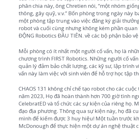
phân chia này, ông Chretien nói, “một nhóm giống
thông, gây quỹ, v.v.” Bốn phòng trong ngày này b
một phòng tập trung vào việc đăng ký giải thưởng
robot và cuối cùng nhưng không kém phần quan t
ĐỘNG Robotics ĐẦU TIÊN. về các bộ phận bảo vệ 
Mỗi phòng có ít nhất một người cố vấn, họ là nhữ
chương trình FIRST Robotics. Những người cố vấn
quản lý đảm bảo chất lượng, các kỹ sư, lập trình 
vấn này làm việc với sinh viên để hỗ trợ học tập t
CHAOS 131 không chỉ chế tạo robot cho các cuộc 
năm 2023, Họ đã hoàn thành hơn 700 giờ tình ngu
CelebratED và tổ chức các sự kiện của riêng họ. M
đạo địa phương. Thông qua sự kiện này, họ đã cun
mình để kiếm được 3 huy hiệu! Một tuần trước k
McDonough để thực hiện một dự án nghệ thuật c