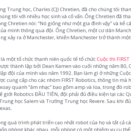
g Trung học, Charles (CJ) Chretien, đã cho chúng tôi th
húng tôi với nhiều học sinh và cố vấn. Ông Chretien đã th
ng Chretien nói: “Nó giống như một gia đình vậy” và kể 
của mình thông qua đội. Ông Chretien, một cư dân Manch
đang xảy ra ở Manchester, khiến Manchester trở thành một 
s là một tổ chức thanh niên quốc tế tổ chức
Cuộc thi FIRST
 Được thành lập bởi Dean Kamen vào cuối những năm 80, C
lập đội của mình vào năm 1992. Bạn làm gì ở những Cuộc 
ược cung cấp cho các nhóm FIRST Robotics, thông tin mà h
 xoay quanh “âm nhạc” bao gồm amp và loa, trong đó rob
hế giới Robotics ĐẦU TIÊN, đội phải đủ điều kiện tại các Q
 Trung học Salem và Trường Trung học Revere. Sau khi đủ
Texas.
 quá trình phát triển cao nhất robot của họ và tất cả c
 bốn phòng khác nhau, mỗi phòng có một nhiệm vụ cụ thể.