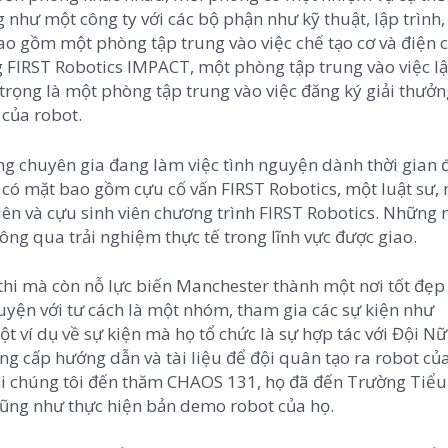
 như một công ty với các bộ phận như kỹ thuật, lập trình,
ao gồm một phòng tập trung vào việc chế tạo cơ và điện c
 FIRST Robotics IMPACT, một phòng tập trung vào việc lậ
rọng là một phòng tập trung vào việc đăng ký giải thưở
của robot.
ng chuyên gia đang làm việc tình nguyện dành thời gian đ
 có mặt bao gồm cựu cố vấn FIRST Robotics, một luật sư,
viên và cựu sinh viên chương trình FIRST Robotics. Những 
hông qua trải nghiệm thực tế trong lĩnh vực được giao.
thi mà còn nỗ lực biến Manchester thành một nơi tốt đẹp
yện với tư cách là một nhóm, tham gia các sự kiện như
ột ví dụ về sự kiện mà họ tổ chức là sự hợp tác với Đội 
g cấp hướng dẫn và tài liệu để đội quân tạo ra robot của
hi chúng tôi đến thăm CHAOS 131, họ đã đến Trường Tiểu
ũng như thực hiện bản demo robot của họ.