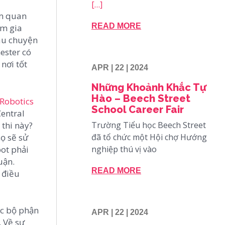
[…]
am quan
READ MORE
am gia
câu chuyện
ester có
nơi tốt
APR | 22 | 2024
Những Khoảnh Khắc Tự
Hào – Beech Street
 Robotics
School Career Fair
entral
thi này?
Trường Tiểu học Beech Street
ọ sẽ sử
đã tổ chức một Hội chợ Hướng
ot phải
nghiệp thú vị vào
uận.
READ MORE
 điều
ác bộ phận
APR | 22 | 2024
 Về sự