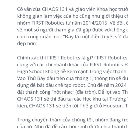
Cố vấn của CHAOS 131 và giáo viên Khoa học trườn
không gian làm việc của họ cũng như giới thiệu c
nhóm FIRST Robotics từ năm 2014/2015. Về đội, ô
về một số người tham gia đã gặp được vợ/chồng 
con trong quận, nói: “Đây là một điều tuyệt vời 
đẹp hơn”.
Chính xác thì FIRST Robotics là gì? FIRST Robotic
cùng với các chi nhánh khác của FIRST Robotics.
High School không hề kém cạnh trong việc thành 
Vào Thứ Bảy đầu tiên của tháng 1, thông tin sẽ đ
dụng để bắt đầu chế tạo robot. Chủ đề năm 2024
đặt thành công “nốt nhạc” (đĩa tròn). Để lọt vào T
CHAOS 131 sẽ thi đấu tại các Học khu tại Trường
kiện, CHAOS 131 sẽ tiến tới Thế giới ở Houston, 
Trong chuyến thăm của chúng tôi, nhóm đang trong
của nó. Như đã đề cập, học sinh được chia thành