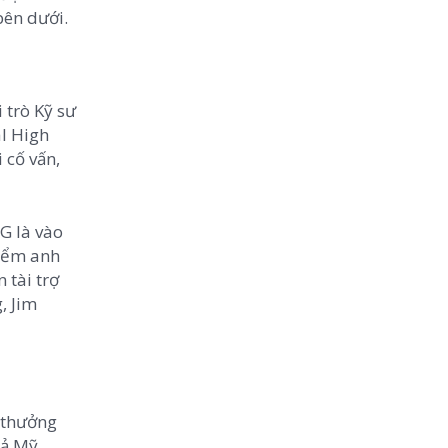
bên dưới.
 trò Kỹ sư
al High
 cố vấn,
G là vào
điểm anh
 tài trợ
, Jim
i thưởng
cả Mỹ