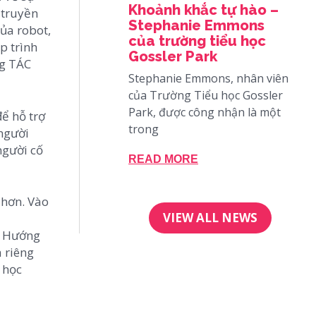
Khoảnh khắc tự hào –
 truyền
Stephanie Emmons
ủa robot,
của trường tiểu học
p trình
Gossler Park
ng TÁC
Stephanie Emmons, nhân viên
của Trường Tiểu học Gossler
Park, được công nhận là một
ể hỗ trợ
trong
 người
người cố
READ MORE
 hơn. Vào
VIEW ALL NEWS
Nữ Hướng
 riêng
 học