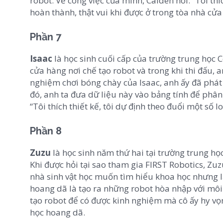
robot. Về công việc của mình, Caiden nói: “Tôi th
hoàn thành, thật vui khi được ở trong tòa nhà cửa
Phần 7
Isaac
là học sinh cuối cấp của trường trung học C
cửa hàng nơi chế tạo robot và trong khi thi đấu, 
nghiệm chơi bóng chày của Isaac, anh ấy đã phát tr
đó, anh ta đưa dữ liệu này vào bảng tính để phân 
“Tôi thích thiết kế, tôi dự định theo đuổi một số lo
Phần 8
Zuzu
là học sinh năm thứ hai tại trường trung học
Khi được hỏi tại sao tham gia FIRST Robotics, Zu
nhà sinh vật học muốn tìm hiểu khoa học nhưng l
hoang dã là tạo ra những robot hòa nhập với môi 
tạo robot để có được kinh nghiệm mà cô ấy hy vọn
học hoang dã.