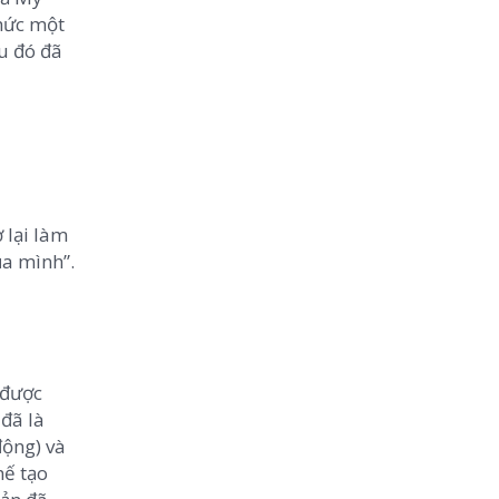
chức một
u đó đã
 lại làm
ủa mình”.
 được
đã là
động) và
hế tạo