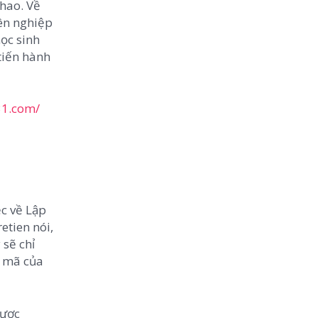
thao. Về
yên nghiệp
học sinh
tiến hành
31.com/
c về Lập
etien nói,
 sẽ chỉ
o mã của
được