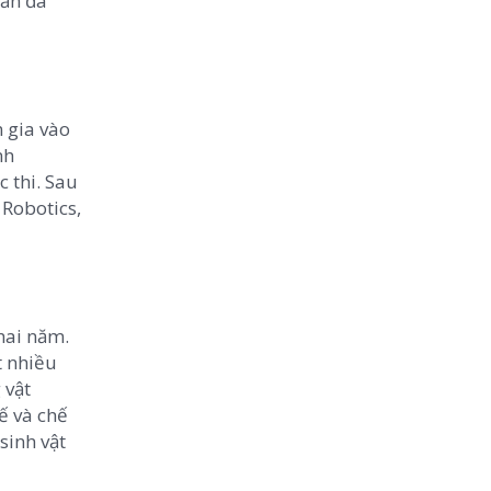
bản đã
m gia vào
nh
c thi. Sau
 Robotics,
 hai năm.
t nhiều
 vật
ế và chế
sinh vật