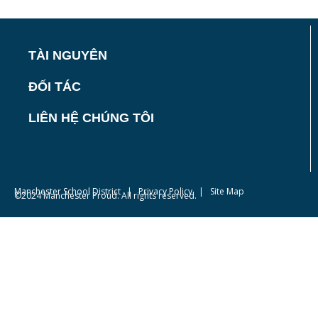
TÀI NGUYÊN
ĐỐI TÁC
LIÊN HỆ CHÚNG TÔI
Manchester School District
|
Privacy Policy
| Site Map
©2024 Manchester Proud. All rights reserved.