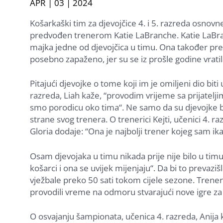
APR | 03 | 2024
Košarkaški tim za djevojčice 4. i 5. razreda osno
predvođen trenerom Katie LaBranche. Katie LaBranc
majka jedne od djevojčica u timu. Ona također pr
posebno zapaženo, jer su se iz prošle godine vrati
Pitajući djevojke o tome koji im je omiljeni dio bit
razreda, Liah kaže, “provodim vrijeme sa prijateljim
smo porodicu oko tima“. Ne samo da su djevojke bi
strane svog trenera. O trenerici Kejti, učenici 4. ra
Gloria dodaje: “Ona je najbolji trener kojeg sam ik
Osam djevojaka u timu nikada prije nije bilo u timu.
košarci i ona se uvijek mijenjaju“. Da bi to prevazi
vježbale preko 50 sati tokom cijele sezone. Trene
provodili vreme na odmoru stvarajući nove igre za
O osvajanju šampionata, učenica 4. razreda, Anija k