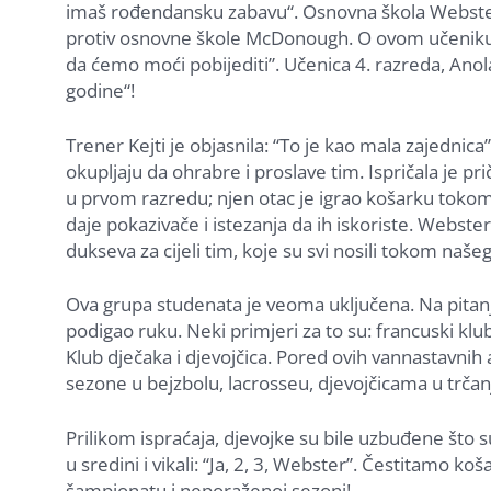
imaš rođendansku zabavu“. Osnovna škola Webster
protiv osnovne škole McDonough. O ovom učeniku 4.
da ćemo moći pobijediti”. Učenica 4. razreda, Anol
godine“!
Trener Kejti je objasnila: “To je kao mala zajednic
okupljaju da ohrabre i proslave tim. Ispričala je pr
u prvom razredu; njen otac je igrao košarku toko
daje pokazivače i istezanja da ih iskoriste. Webst
dukseva za cijeli tim, koje su svi nosili tokom našeg
Ova grupa studenata je veoma uključena. Na pitanje
podigao ruku. Neki primjeri za to su: francuski klub,
Klub dječaka i djevojčica. Pored ovih vannastavnih 
sezone u bejzbolu, lacrosseu, djevojčicama u trčanju
Prilikom ispraćaja, djevojke su bile uzbuđene što s
u sredini i vikali: “Ja, 2, 3, Webster”. Čestitamo 
šampionatu i neporaženoj sezoni!