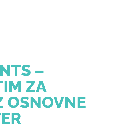
NTS –
IM ZA
IZ OSNOVNE
TER