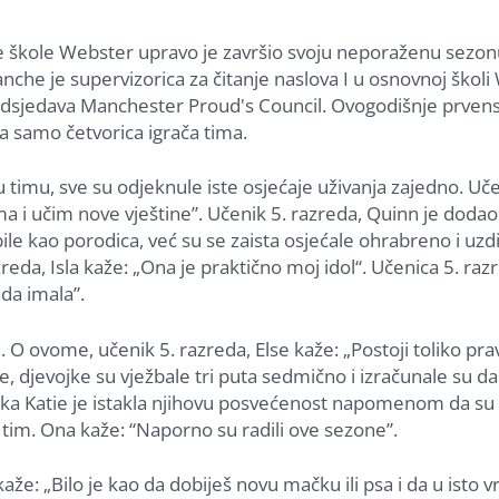
vne škole Webster upravo je završio svoju neporaženu sezon
he je supervizorica za čitanje naslova I u osnovnoj školi
edsjedava Manchester Proud's Council. Ovogodišnje prvens
la samo četvorica igrača tima.
i u timu, sve su odjeknule iste osjećaje uživanja zajedno. Uče
a i učim nove vještine”. Učenik 5. razreda, Quinn je dodao: 
le kao porodica, već su se zaista osjećale ohrabreno i uzd
zreda, Isla kaže: „Ona je praktično moj idol“. Učenica 5. raz
ada imala”.
 O ovome, učenik 5. razreda, Else kaže: „Postoji toliko prav
šle, djevojke su vježbale tri puta sedmično i izračunale su da
rka Katie je istakla njihovu posvećenost napomenom da su 
 tim. Ona kaže: “Naporno su radili ove sezone”.
aže: „Bilo je kao da dobiješ novu mačku ili psa i da u isto 