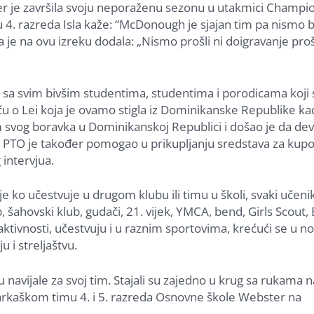
 je završila svoju neporaženu sezonu u utakmici Champi
 razreda Isla kaže: “McDonough je sjajan tim pa nismo bil
a je na ovu izreku dodala: „Nismo prošli ni doigravanje pro
a” sa svim bivšim studentima, studentima i porodicama koji 
iču o Lei koja je ovamo stigla iz Dominikanske Republike kad
m svog boravka u Dominikanskoj Republici i došao je da d
er PTO je također pomogao u prikupljanju sredstava za kup
 intervjua.
 ko učestvuje u drugom klubu ili timu u školi, svaki učenik
 šahovski klub, gudači, 21. vijek, YMCA, bend, Girls Scout, B
aktivnosti, učestvuju i u raznim sportovima, krećući se u n
 i streljaštvu.
u navijale za svoj tim. Stajali su zajedno u krug sa rukama
košarkaškom timu 4. i 5. razreda Osnovne škole Webster na