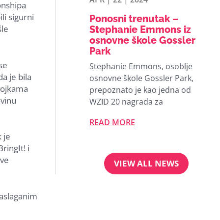
onshipa
i sigurni
Ponosni trenutak –
šle
Stephanie Emmons iz
osnovne škole Gossler
Park
se
Stephanie Emmons, osoblje
a je bila
osnovne škole Gossler Park,
evojkama
prepoznato je kao jedna od
ovinu
WZID 20 nagrada za
READ MORE
 je
ringIt! i
ove
VIEW ALL NEWS
 naslaganim