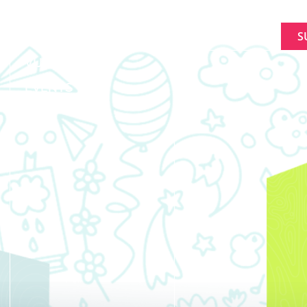
O
SIGNUP FOR NEWL
PRAVLJENJE RAZLIKE
Constant
VIJESTI
Contact
Use.
EVENTS
Please
leave
this
field
blank.