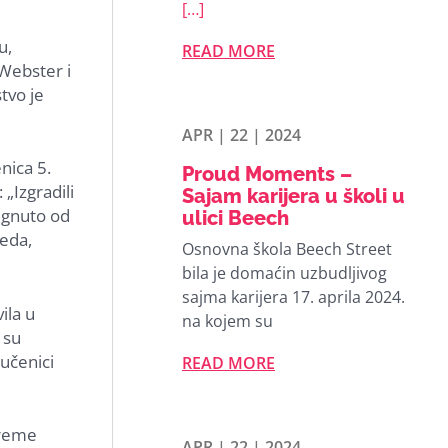
[…]
u,
READ MORE
 Webster i
tvo je
APR | 22 | 2024
nica 5.
Proud Moments –
„Izgradili
Sajam karijera u školi u
ignuto od
ulici Beech
reda,
Osnovna škola Beech Street
bila je domaćin uzbudljivog
sajma karijera 17. aprila 2024.
ila u
na kojem su
 su
učenici
READ MORE
vreme
APR | 22 | 2024