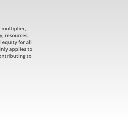
 multiplier,
y, resources,
equity for all
inly applies to
ontributing to