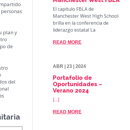
ompartido
El capítulo FBLA de
s personas
Manchester West High School
brilla en la conferencia de
liderazgo estatal La
u plan y
tro
READ MORE
upo de
ABR | 23 | 2024
stro
e
Portafolio de
dos del
Oportunidades –
onal
Verano 2024
es
[…]
READ MORE
itaria