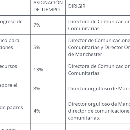
ASIGNACIÓN
DIRIGIR
DE TIEMPO
rogreso de
Directora de Comunicacio
7%
Comunitarias
gico para
Director de Comunicacione
ciones
5%
Comunitarias y Director O
de Manchester
recursos
Directora de Comunicacio
13%
Comunitarias
sobre el
8%
Director orgulloso de Man
Director orgulloso de Manc
 de padres
4%
director de comunicacione
comunitarias.
taciones