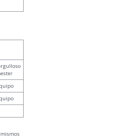
orgulloso
ester
equipo
equipo
s mismos