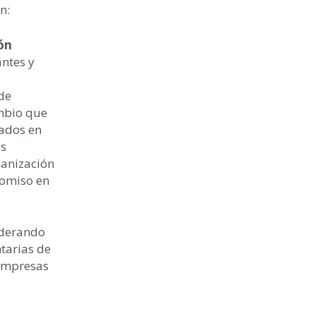
n:
ón
antes y
de
mbio que
dos ​​en
os
ganización
romiso en
iderando
tarias de
 empresas