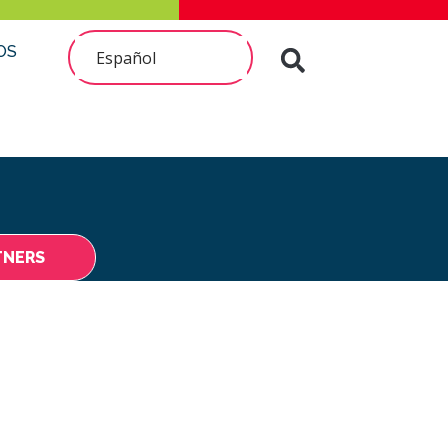
OS
Español
TNERS