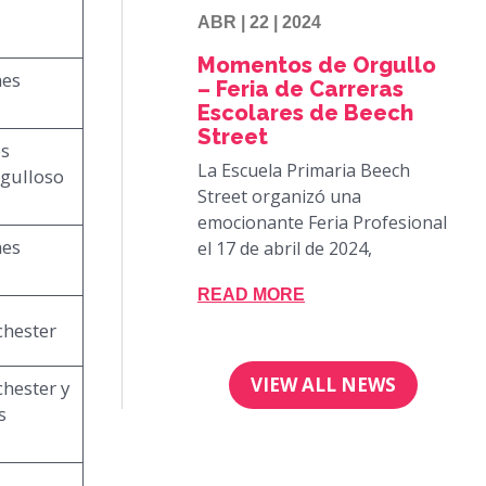
ABR | 22 | 2024
Momentos de Orgullo
nes
– Feria de Carreras
Escolares de Beech
Street
s
La Escuela Primaria Beech
rgulloso
Street organizó una
emocionante Feria Profesional
nes
el 17 de abril de 2024,
READ MORE
chester
VIEW ALL NEWS
hester y
s