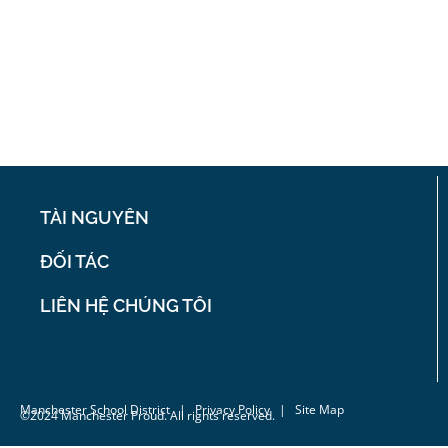
TÀI NGUYÊN
ĐỐI TÁC
LIÊN HỆ CHÚNG TÔI
Manchester School District
|
Privacy Policy
| Site Map
©2024 Manchester Proud. All rights reserved.