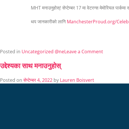
MHT मनाउनुहोस्! सेप्टेम्बर 17 मा वेटरन्स मेमोरियल पार्कमा 
थप जानकारीको लागि
ManchesterProud.org/Celebr
Posted in
Uncategorized @ne
Leave a Comment
उद्देश्यका साथ मनाउनुहोस्
Posted on
सेप्टेम्बर 4, 2022
by
Lauren Boisvert