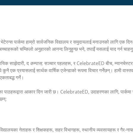
भेटेरन्स पार्कमा हाम्रो सार्वजनिक विद्यालय र समुदायलाई मनाउनको लागि एक दिन
ुशी बच्चाहरूको चम्किलो अनुहारको आनन्द लिनुहुन्छ भने, तपाइँ यसलाई याद गर्न चाहनुह
दायिक साझेदारी, द
कम्पास,
सञ्चार पहलहरू, र CelebrateED बीच, म्यानचेस्टर प
े कुनै एक प्रयासलाई सार्थक वार्षिक एजेन्डाको रूपमा विचार गर्नेछन्। हामी वास्तवम
कताबद्ध गर्ने।
दिन सिकेका पाठहरूद्वारा आकार दिन जारी छ। CelebrateED, उदाहरणका लागि, पार्कम
छन्:
ालयका नेताहरू र शिक्षकहरू, सहर विभागहरू, स्थानीय व्यवसायहरू र गैर-नाफाहर