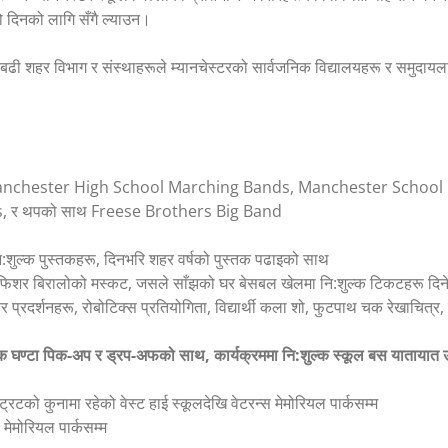
ो दिनको लागि सँगै ल्याउन।
्दा बढी शहर विभाग र संस्थाहरूले म्यानचेस्टरको सार्वजनिक विद्यालयहरू र समुदायला
anchester High School Marching Bands, Manchester School 
s, र थपको साथ Freese Brothers Big Band
ि नि:शुल्क पुस्तकहरू, दिनभरि शहर वर्षको पुस्तक पढाइको साथ
्गो, फिशर बिरालोको मस्कट, जसले साँझको घर बेसबल खेलमा नि:शुल्क टिकटहरू दि
 प्रदर्शनहरू, रोबोटिक्स प्रतियोगिता, विद्यार्थी कला शो, फुटपाथ चक रेखाचित्र
्येक घण्टा पिक-अप र ड्रप-अफको साथ, कार्यक्रममा नि:शुल्क स्कूल बस यातायात उ
्ट्रिटको कुनामा रहेको वेस्ट हाई स्कूलदेखि वेटरन्स मेमोरियल पार्कसम्म
स मेमोरियल पार्कसम्म