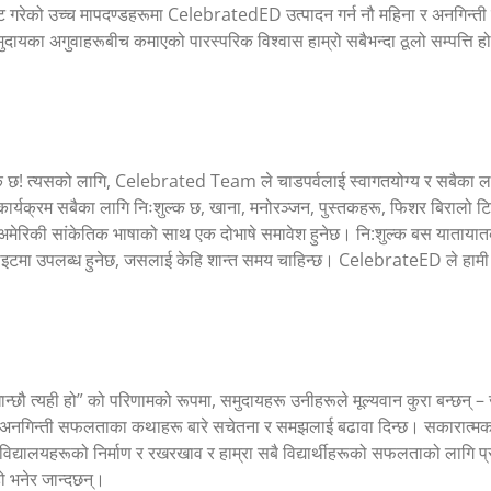
ट गरेको उच्च मापदण्डहरूमा CelebratedED उत्पादन गर्न नौ महिना र अनगिन्ती घण
 समुदायका अगुवाहरूबीच कमाएको पारस्परिक विश्वास हाम्रो सबैभन्दा ठूलो सम्पत्त
श्यक छ! त्यसको लागि, Celebrated Team ले चाडपर्वलाई स्वागतयोग्य र सबैका ल
ार्यक्रम सबैका लागि निःशुल्क छ, खाना, मनोरञ्जन, पुस्तकहरू, फिशर बिरालो टिकट
मेरिकी सांकेतिक भाषाको साथ एक दोभाषे समावेश हुनेछ। नि:शुल्क बस यातायातक
ट साइटमा उपलब्ध हुनेछ, जसलाई केहि शान्त समय चाहिन्छ। CelebrateED ले हाम
ौ त्यही हो” को परिणामको रूपमा, समुदायहरू उनीहरूले मूल्यवान कुरा बन्छन् – जु
ेका अनगिन्ती सफलताका कथाहरू बारे सचेतना र समझलाई बढावा दिन्छ। सकारात्मकला
द्यालयहरूको निर्माण र रखरखाव र हाम्रा सबै विद्यार्थीहरूको सफलताको लागि प्
 हो भनेर जान्दछन्।