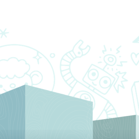
स्रोतहरू
साझेदारहरू
हामीलाई सम्पर्क गर्नुहोस