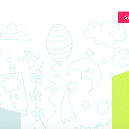
बारे
SIGNUP FOR NEWL
फरक बनाउन
Constant
समाचार
Contact
Use.
EVENTS
Please
leave
this
field
blank.