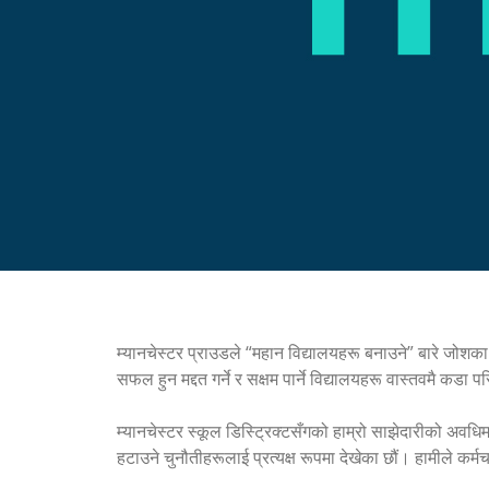
म्यानचेस्टर प्राउडले “महान विद्यालयहरू बनाउने” बारे जोशका 
सफल हुन मद्दत गर्ने र सक्षम पार्ने विद्यालयहरू वास्तवमै कडा 
म्यानचेस्टर स्कूल डिस्ट्रिक्टसँगको हाम्रो साझेदारीको अवधिम
हटाउने चुनौतीहरूलाई प्रत्यक्ष रूपमा देखेका छौं। हामीले