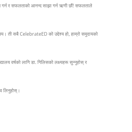
व्यक्त गर्न र सफलताको आनन्द साझा गर्न ऋणी छौं! सफलताले
मय। ती सबै CelebrateED को उद्देश्य हो, हाम्रो समुदायको
लय वर्षको लागि डा. गिलिसको लक्ष्यहरू सुन्नुहोस् र
ुभव लिनुहोस्।