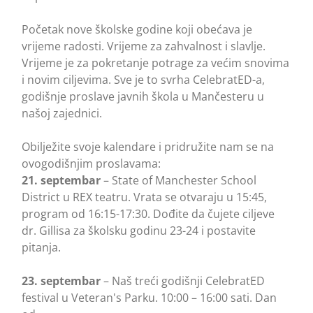
Početak nove školske godine koji obećava je
vrijeme radosti. Vrijeme za zahvalnost i slavlje.
Vrijeme je za pokretanje potrage za većim snovima
i novim ciljevima. Sve je to svrha CelebratED-a,
godišnje proslave javnih škola u Mančesteru u
našoj zajednici.
Obilježite svoje kalendare i pridružite nam se na
ovogodišnjim proslavama:
21. septembar
– State of Manchester School
District u REX teatru. Vrata se otvaraju u 15:45,
program od 16:15-17:30. Dođite da čujete ciljeve
dr. Gillisa za školsku godinu 23-24 i postavite
pitanja.
23. septembar
– Naš treći godišnji CelebratED
festival u Veteran's Parku. 10:00 – 16:00 sati. Dan