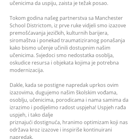
učenicima da uspiju, zaista je težak posao.
Tokom godina našeg partnerstva sa Manchester
School Districtom, iz prve ruke vidjeli smo izazove
premošćavanja jezičkih, kulturnih barijera,
siromaštva i ponekad traumatiziranog ponašanja
kako bismo učenje učinili dostupnim našim
učenicima. Svjedoci smo nedostatka osoblja,
oskudice resursa i objekata kojima je potrebna
modernizacija.
Dakle, kada se postigne napredak uprkos ovim
izazovima, dugujemo našim školskim vođama,
osoblju, učenicima, porodicama i nama samima da
izrazimo i podijelimo radost uspjeha! Uspjeh rađa
uspjeh, i tako dalje
priznajući dostignuća, hranimo optimizam koji nas
održava kroz izazove i inspiriše kontinuirani
napredak.