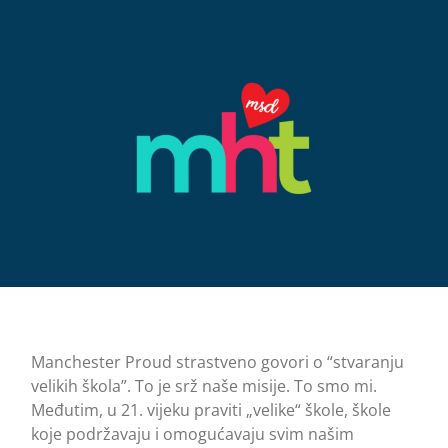
Manchester Proud strastveno govori o “stvaranju
velikih škola”. To je srž naše misije. To smo mi.
Međutim, u 21. vijeku praviti „velike“ škole, škole
koje podržavaju i omogućavaju svim našim