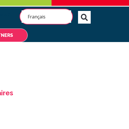
NOUS
Français
TNERS
ires