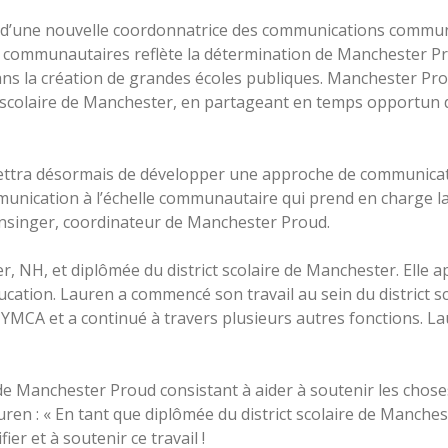
’une nouvelle coordonnatrice des communications communau
communautaires reflète la détermination de Manchester P
ns la création de grandes écoles publiques. Manchester Pr
t scolaire de Manchester, en partageant en temps opportun d
ttra désormais de développer une approche de communication
munication à l’échelle communautaire qui prend en charge la 
ensinger, coordinateur de Manchester Proud.
r, NH, et diplômée du district scolaire de Manchester. Elle
cation. Lauren a commencé son travail au sein du district s
MCA et a continué à travers plusieurs autres fonctions. Lau
n de Manchester Proud consistant à aider à soutenir les chose
auren : « En tant que diplômée du district scolaire de Manches
fier et à soutenir ce travail !