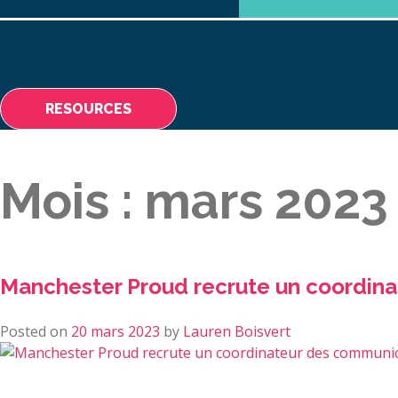
À PROPOS
FAIRE L
RESOURCES
Mois :
mars 2023
Manchester Proud recrute un coordin
Posted on
20 mars 2023
by
Lauren Boisvert