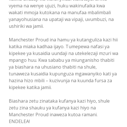
vyema na wenye ujuzi, huku wakinufaika kwa
wakati mmoja kutokana na manufaa mbalimbali
yanayohusiana na upataji wa vipaji, uvumbuzi, na
ushiriki wa jamii.
Manchester Proud ina hamu ya kutanguliza kazi hii
katika miaka kadhaa ijayo. Tumepewa nafasi ya
kipekee ya kusaidia uundaji na utekelezaji mzuri wa
mpango huu. Kwa sababu ya miunganisho thabiti
ya biashara na uhusiano thabiti na shule,
tunaweza kusaidia kupunguza mgawanyiko kati ya
hazina hizo mbili – kuzivunja na kuunda fursa za
kipekee katika jamii.
Biashara zetu zinataka kufanya kazi hiyo, shule
zetu zina shauku ya kufanya kazi hiyo na
Manchester Proud inaweza kutoa ramani.
ENDELEA!