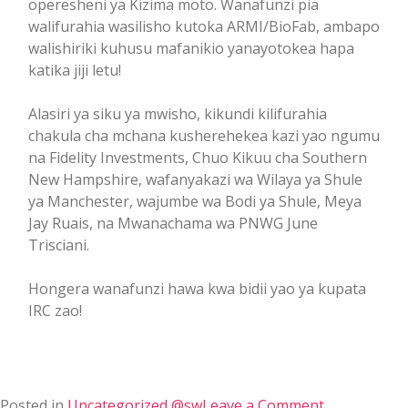
operesheni ya Kizima moto. Wanafunzi pia
walifurahia wasilisho kutoka ARMI/BioFab, ambapo
walishiriki kuhusu mafanikio yanayotokea hapa
katika jiji letu!
Alasiri ya siku ya mwisho, kikundi kilifurahia
chakula cha mchana kusherehekea kazi yao ngumu
na Fidelity Investments, Chuo Kikuu cha Southern
New Hampshire, wafanyakazi wa Wilaya ya Shule
ya Manchester, wajumbe wa Bodi ya Shule, Meya
Jay Ruais, na Mwanachama wa PNWG June
Trisciani.
Hongera wanafunzi hawa kwa bidii yao ya kupata
IRC zao!
Posted in
Uncategorized @sw
Leave a Comment