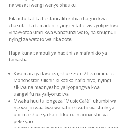
na wazazi wengi wenye shauku.
Kila mtu katika bustani alifurahia chaguo kwa
chakula cha tamaduni nyingi, vitabu visivyolipishwa
vinavyofaa umri kwa wanafunzi wote, na shughuli
nyingi za watoto wa rika zote.
Hapa kuna sampuli ya hadithi za mafanikio ya
tamasha:
Kwa mara ya kwanza, shule zote 21 za umma za
Manchester zilishiriki katika hafla hiyo, nyingi
zikiwa na maonyesho yaliyopangwa kwa
uangalifu na yaliyorudiwa.
Mwaka huu tuliongeza “Music Café”, ukumbi wa
nje wa jukwaa kwa wanafunzi wetu wa shule ya
upili na shule ya kati ili kutoa maonyesho ya
peke yao.