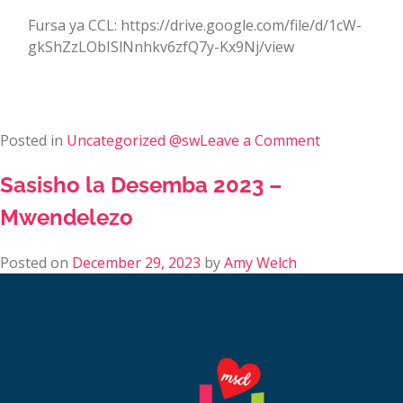
Fursa ya CCL: https://drive.google.com/file/d/1cW-
gkShZzLObISlNnhkv6zfQ7y-Kx9Nj/view
Posted in
Uncategorized @sw
Leave a Comment
Sasisho la Desemba 2023 –
Mwendelezo
Posted on
December 29, 2023
by
Amy Welch