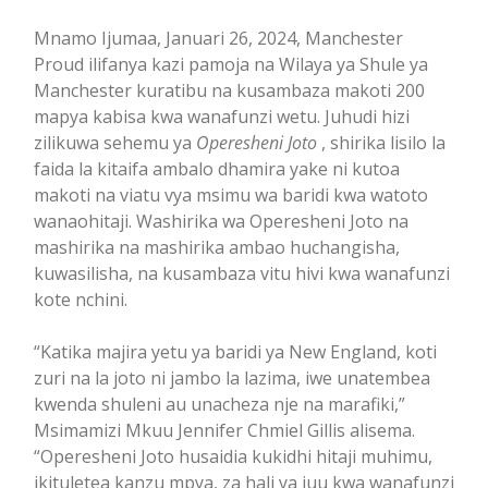
Mnamo Ijumaa, Januari 26, 2024, Manchester
Proud ilifanya kazi pamoja na Wilaya ya Shule ya
Manchester kuratibu na kusambaza makoti 200
mapya kabisa kwa wanafunzi wetu. Juhudi hizi
zilikuwa sehemu ya
Operesheni Joto
, shirika lisilo la
faida la kitaifa ambalo dhamira yake ni kutoa
makoti na viatu vya msimu wa baridi kwa watoto
wanaohitaji. Washirika wa Operesheni Joto na
mashirika na mashirika ambao huchangisha,
kuwasilisha, na kusambaza vitu hivi kwa wanafunzi
kote nchini.
“Katika majira yetu ya baridi ya New England, koti
zuri na la joto ni jambo la lazima, iwe unatembea
kwenda shuleni au unacheza nje na marafiki,”
Msimamizi Mkuu Jennifer Chmiel Gillis alisema.
“Operesheni Joto husaidia kukidhi hitaji muhimu,
ikituletea kanzu mpya, za hali ya juu kwa wanafunzi