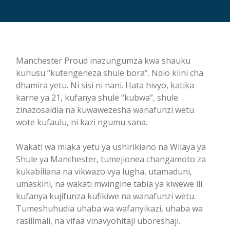
Manchester Proud inazungumza kwa shauku
kuhusu “kutengeneza shule bora”. Ndio kiini cha
dhamira yetu. Ni sisi ni nani. Hata hivyo, katika
karne ya 21, kufanya shule “kubwa”, shule
zinazosaidia na kuwawezesha wanafunzi wetu
wote kufaulu, ni kazi ngumu sana.
Wakati wa miaka yetu ya ushirikiano na Wilaya ya
Shule ya Manchester, tumejionea changamoto za
kukabiliana na vikwazo vya lugha, utamaduni,
umaskini, na wakati mwingine tabia ya kiwewe ili
kufanya kujifunza kufikiwe na wanafunzi wetu.
Tumeshuhudia uhaba wa wafanyikazi, uhaba wa
rasilimali, na vifaa vinavyohitaji uboreshaji.