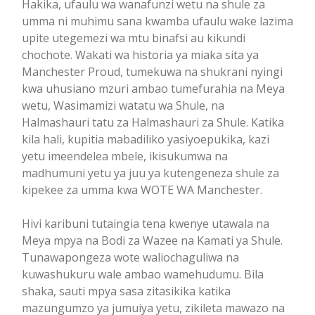
Hakika, ufaulu wa wanafunzi wetu na shule za
umma ni muhimu sana kwamba ufaulu wake lazima
upite utegemezi wa mtu binafsi au kikundi
chochote. Wakati wa historia ya miaka sita ya
Manchester Proud, tumekuwa na shukrani nyingi
kwa uhusiano mzuri ambao tumefurahia na Meya
wetu, Wasimamizi watatu wa Shule, na
Halmashauri tatu za Halmashauri za Shule. Katika
kila hali, kupitia mabadiliko yasiyoepukika, kazi
yetu imeendelea mbele, ikisukumwa na
madhumuni yetu ya juu ya kutengeneza shule za
kipekee za umma kwa WOTE WA Manchester.
Hivi karibuni tutaingia tena kwenye utawala na
Meya mpya na Bodi za Wazee na Kamati ya Shule.
Tunawapongeza wote waliochaguliwa na
kuwashukuru wale ambao wamehudumu. Bila
shaka, sauti mpya sasa zitasikika katika
mazungumzo ya jumuiya yetu, zikileta mawazo na