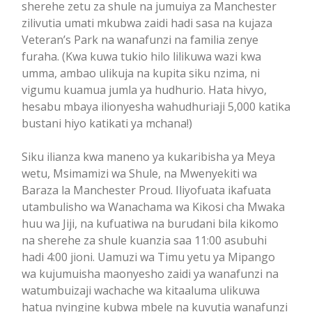
sherehe zetu za shule na jumuiya za Manchester
zilivutia umati mkubwa zaidi hadi sasa na kujaza
Veteran’s Park na wanafunzi na familia zenye
furaha. (Kwa kuwa tukio hilo lilikuwa wazi kwa
umma, ambao ulikuja na kupita siku nzima, ni
vigumu kuamua jumla ya hudhurio. Hata hivyo,
hesabu mbaya ilionyesha wahudhuriaji 5,000 katika
bustani hiyo katikati ya mchana!)
Siku ilianza kwa maneno ya kukaribisha ya Meya
wetu, Msimamizi wa Shule, na Mwenyekiti wa
Baraza la Manchester Proud. Iliyofuata ikafuata
utambulisho wa Wanachama wa Kikosi cha Mwaka
huu wa Jiji, na kufuatiwa na burudani bila kikomo
na sherehe za shule kuanzia saa 11:00 asubuhi
hadi 4:00 jioni. Uamuzi wa Timu yetu ya Mipango
wa kujumuisha maonyesho zaidi ya wanafunzi na
watumbuizaji wachache wa kitaaluma ulikuwa
hatua nyingine kubwa mbele na kuvutia wanafunzi