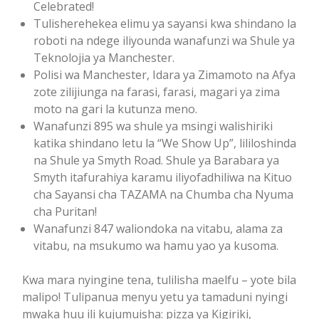
Celebrated!
Tulisherehekea elimu ya sayansi kwa shindano la
roboti na ndege iliyounda wanafunzi wa Shule ya
Teknolojia ya Manchester.
Polisi wa Manchester, Idara ya Zimamoto na Afya
zote zilijiunga na farasi, farasi, magari ya zima
moto na gari la kutunza meno.
Wanafunzi 895 wa shule ya msingi walishiriki
katika shindano letu la “We Show Up”, lililoshinda
na Shule ya Smyth Road. Shule ya Barabara ya
Smyth itafurahiya karamu iliyofadhiliwa na Kituo
cha Sayansi cha TAZAMA na Chumba cha Nyuma
cha Puritan!
Wanafunzi 847 waliondoka na vitabu, alama za
vitabu, na msukumo wa hamu yao ya kusoma.
Kwa mara nyingine tena, tulilisha maelfu – yote bila
malipo! Tulipanua menyu yetu ya tamaduni nyingi
mwaka huu ili kujumuisha: pizza ya Kigiriki,