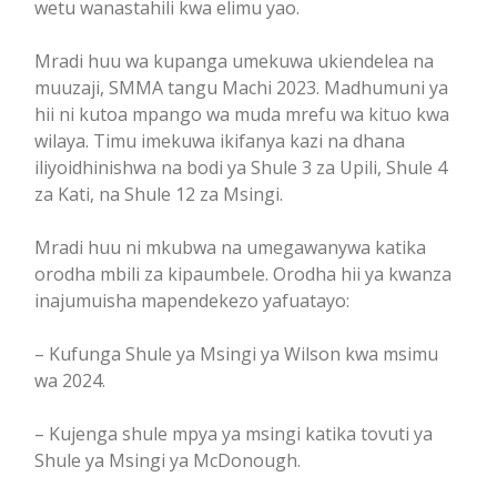
wetu wanastahili kwa elimu yao.
Mradi huu wa kupanga umekuwa ukiendelea na
muuzaji, SMMA tangu Machi 2023. Madhumuni ya
hii ni kutoa mpango wa muda mrefu wa kituo kwa
wilaya. Timu imekuwa ikifanya kazi na dhana
iliyoidhinishwa na bodi ya Shule 3 za Upili, Shule 4
za Kati, na Shule 12 za Msingi.
Mradi huu ni mkubwa na umegawanywa katika
orodha mbili za kipaumbele. Orodha hii ya kwanza
inajumuisha mapendekezo yafuatayo:
– Kufunga Shule ya Msingi ya Wilson kwa msimu
wa 2024.
– Kujenga shule mpya ya msingi katika tovuti ya
Shule ya Msingi ya McDonough.