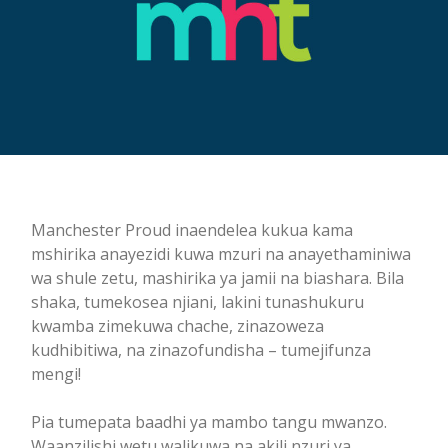
Manchester Proud inaendelea kukua kama
mshirika anayezidi kuwa mzuri na anayethaminiwa
wa shule zetu, mashirika ya jamii na biashara. Bila
shaka, tumekosea njiani, lakini tunashukuru
kwamba zimekuwa chache, zinazoweza
kudhibitiwa, na zinazofundisha – tumejifunza
mengi!
Pia tumepata baadhi ya mambo tangu mwanzo.
Waanzilishi wetu walikuwa na akili nzuri ya