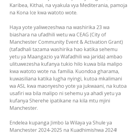
Karibea, Kithai, na vyakula vya Mediterania, pamoja
na Kona Ice kwa watoto wote.
Haya yote yaliwezeshwa na washirika 23 wa
biashara na ufadhili wetu wa CEAG (City of
Manchester Community Event & Activation Grant)
(tafadhali tazama washirika hao katika sehemu
yetu ya Maangazio ya Wafadhili wa jarida) ambao
ulituwezesha kufanya tukio hilo kuwa bila malipo
kwa watoto wote na. familia. Kuondoa gharama,
kuwasiliana katika lugha nyingi, kutoa mkalimani
wa ASL kwa maonyesho yote ya jukwaani, na kutoa
usafiri wa bila malipo ni sehemu ya ahadi yetu ya
kufanya Sherehe ipatikane na kila mtu mjini
Manchester.
Endelea kupanga Jimbo la Wilaya ya Shule ya
Manchester 2024-2025 na Kuadhimishwa 2024!