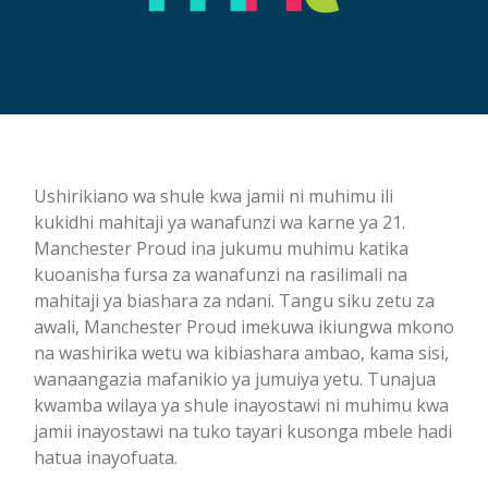
Ushirikiano wa shule kwa jamii ni muhimu ili
kukidhi mahitaji ya wanafunzi wa karne ya 21.
Manchester Proud ina jukumu muhimu katika
kuoanisha fursa za wanafunzi na rasilimali na
mahitaji ya biashara za ndani. Tangu siku zetu za
awali, Manchester Proud imekuwa ikiungwa mkono
na washirika wetu wa kibiashara ambao, kama sisi,
wanaangazia mafanikio ya jumuiya yetu. Tunajua
kwamba wilaya ya shule inayostawi ni muhimu kwa
jamii inayostawi na tuko tayari kusonga mbele hadi
hatua inayofuata.