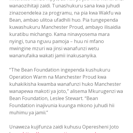
wanaozihitaji zaidi. Tunashukuru sana kwa juhudi
zinazoendelea za programu, na pia kwa Wakfu wa
Bean, ambao ulitoa ufadhili huo. Pia tungependa
kuwashukuru Manchester Proud, ambayo ilisaidia
kuratibu michango. Kama ninavyosema mara
nyingi, tuna nguvu pamoja – huu ni mfano
mwingine mzuri wa jinsi wanafunzi wetu
wananufaika wakati jamii inakusanyika.
“The Bean Foundation ingependa kushukuru
Operation Warm na Manchester Proud kwa
kuhakikisha kwamba wanafunzi huko Manchester
wanapewa makoti ya joto,” alisema Mkurugenzi wa
Bean Foundation, Leslee Stewart. “Bean
Foundation inajivunia kuunga mkono juhudi hii
muhimu ya jamii.”
Unaweza kujifunza zaidi kuhusu Operesheni Joto