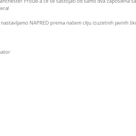
anchester Proud-a će se sastojati od samo dva zaposlena 
era!
 nastavljamo NAPRED prema našem cilju izuzetnih javnih ško
nator