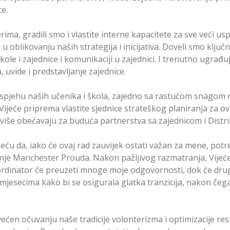
ce.
ima, gradili smo i vlastite interne kapacitete za sve veći usp
u oblikovanju naših strategija i inicijativa. Doveli smo ključ
le i zajednice i komunikaciji u zajednici. I trenutno ugrađ
 uvide i predstavljanje zajednice.
pjehu naših učenika i škola, zajedno sa rastućom snagom 
Vijeće priprema vlastite sjednice strateškog planiranja za ov
jviše obećavaju za buduća partnerstva sa zajednicom i Distr
eću da, iako će ovaj rad zauvijek ostati važan za mene, potr
je Manchester Prouda. Nakon pažljivog razmatranja, Vijeće 
ordinator će preuzeti mnoge moje odgovornosti, dok će drug
ti mjesecima kako bi se osigurala glatka tranzicija, nakon čega
ećen očuvanju naše tradicije volonterizma i optimizacije r