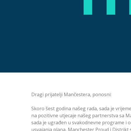
Dragi prijatelji Mančestera, ponosni:
Skoro šest godina našeg rada, sada je vrijem
na pozitivne utjecaje našeg partnerstva sa Ma
sada je ugrađen u svakodnevne programe i ope
usvajanja plana, Manchester Proud i Distrikt s