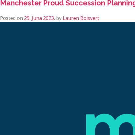
Manchester Proud Succession Plannin
Posted on
29. Juna 2023.
by
Lauren Boisvert