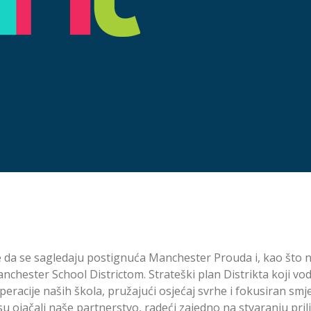
e da se sagledaju postignuća Manchester Prouda i, kao što 
nchester School Districtom. Strateški plan Distrikta koji v
racije naših škola, pružajući osjećaj svrhe i fokusiran smj
u ojačali naše partnerstvo, radeći zajedno na stvaranju pril