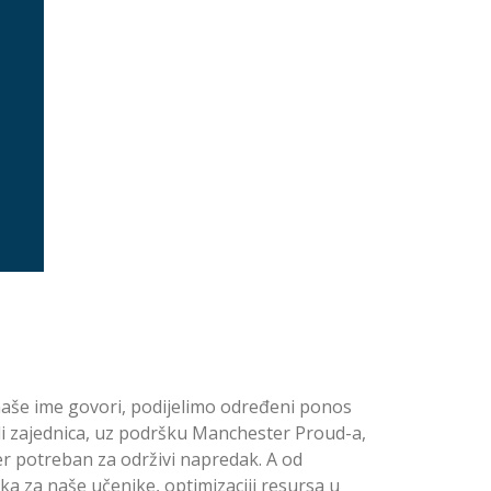
naše ime govori, podijelimo određeni ponos
odi zajednica, uz podršku Manchester Proud-a,
er potreban za održivi napredak. A od
ika za naše učenike, optimizaciji resursa u