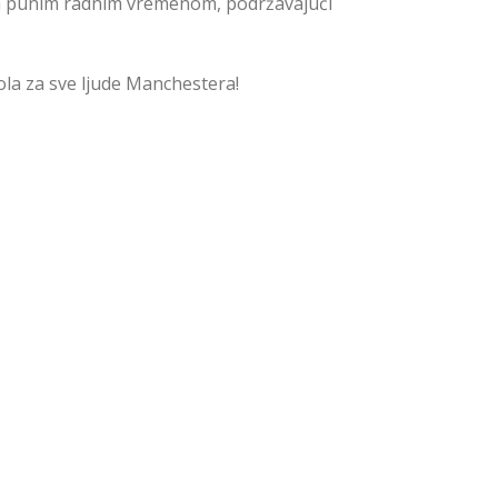
sa punim radnim vremenom, podržavajući
la za sve ljude Manchestera!