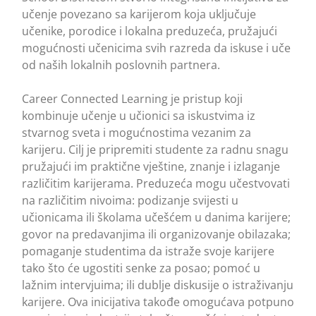
učenje povezano sa karijerom koja uključuje
učenike, porodice i lokalna preduzeća, pružajući
mogućnosti učenicima svih razreda da iskuse i uče
od naših lokalnih poslovnih partnera.
Career Connected Learning je pristup koji
kombinuje učenje u učionici sa iskustvima iz
stvarnog sveta i mogućnostima vezanim za
karijeru. Cilj je pripremiti studente za radnu snagu
pružajući im praktične vještine, znanje i izlaganje
različitim karijerama. Preduzeća mogu učestvovati
na različitim nivoima: podizanje svijesti u
učionicama ili školama učešćem u danima karijere;
govor na predavanjima ili organizovanje obilazaka;
pomaganje studentima da istraže svoje karijere
tako što će ugostiti senke za posao; pomoć u
lažnim intervjuima; ili dublje diskusije o istraživanju
karijere. Ova inicijativa takođe omogućava potpuno