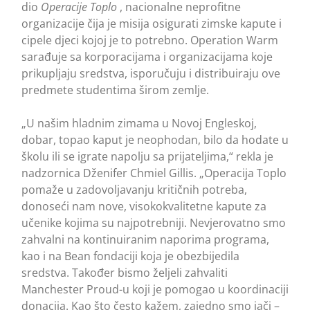
dio
Operacije Toplo
, nacionalne neprofitne
organizacije čija je misija osigurati zimske kapute i
cipele djeci kojoj je to potrebno. Operation Warm
sarađuje sa korporacijama i organizacijama koje
prikupljaju sredstva, isporučuju i distribuiraju ove
predmete studentima širom zemlje.
„U našim hladnim zimama u Novoj Engleskoj,
dobar, topao kaput je neophodan, bilo da hodate u
školu ili se igrate napolju sa prijateljima,“ rekla je
nadzornica Dženifer Chmiel Gillis. „Operacija Toplo
pomaže u zadovoljavanju kritičnih potreba,
donoseći nam nove, visokokvalitetne kapute za
učenike kojima su najpotrebniji. Nevjerovatno smo
zahvalni na kontinuiranim naporima programa,
kao i na Bean fondaciji koja je obezbijedila
sredstva. Također bismo željeli zahvaliti
Manchester Proud-u koji je pomogao u koordinaciji
donacija. Kao što često kažem, zajedno smo jači –