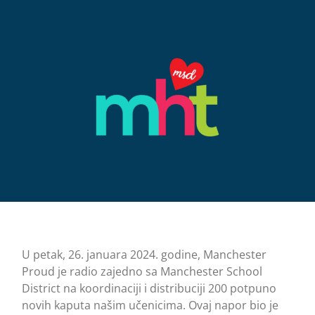
U petak, 26. januara 2024. godine, Manchester
Proud je radio zajedno sa Manchester School
District na koordinaciji i distribuciji 200 potpuno
novih kaputa našim učenicima. Ovaj napor bio je