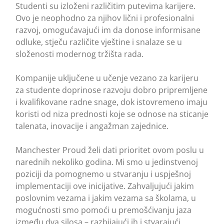
Studenti su izloženi različitim putevima karijere.
Ovo je neophodno za njihov lični i profesionalni
razvoj, omogućavajući im da donose informisane
odluke, stječu različite vještine i snalaze se u
složenosti modernog tržišta rada.
Kompanije uključene u učenje vezano za karijeru
za studente doprinose razvoju dobro pripremljene
i kvalifikovane radne snage, dok istovremeno imaju
koristi od niza prednosti koje se odnose na sticanje
talenata, inovacije i angažman zajednice.
Manchester Proud želi dati prioritet ovom poslu u
narednih nekoliko godina. Mi smo u jedinstvenoj
poziciji da pomognemo u stvaranju i uspješnoj
implementaciji ove inicijative. Zahvaljujući jakim
poslovnim vezama i jakim vezama sa školama, u
mogućnosti smo pomoći u premošćivanju jaza
između dva silosa – razbijajući ih i stvarajući