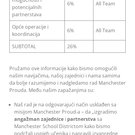
mogućnosti i
6%
All Team
potencijalnih
partnerstava
Opće operacije i
6%
All Team
koordinacija
SUBTOTAL
26%
Pružamo ove informacije kako bismo omogućili
našim navijačima, našoj zajednici i nama samima
da bolje razumijemo i nadgledamo rad Manchester
Prouda. Među našim zapažanjima su:
Naš rad je na odgovarajući način usklađen sa
misijom Manchester Proud-a – da „izgradimo
angažman zajednice
i
partnerstva
sa
Manchester School Districtom kako bismo
podržali uspjeh učenika i napravili izvanredne