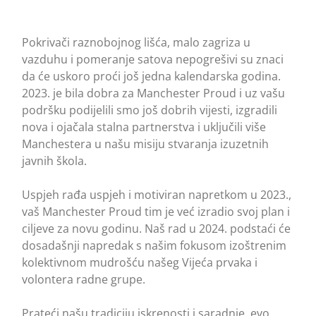
Pokrivači raznobojnog lišća, malo zagriza u
vazduhu i pomeranje satova nepogrešivi su znaci
da će uskoro proći još jedna kalendarska godina.
2023. je bila dobra za Manchester Proud i uz vašu
podršku podijelili smo još dobrih vijesti, izgradili
nova i ojačala stalna partnerstva i uključili više
Manchestera u našu misiju stvaranja izuzetnih
javnih škola.
Uspjeh rađa uspjeh i motiviran napretkom u 2023.,
vaš Manchester Proud tim je već izradio svoj plan i
ciljeve za novu godinu. Naš rad u 2024. podstaći će
dosadašnji napredak s našim fokusom izoštrenim
kolektivnom mudrošću našeg Vijeća prvaka i
volontera radne grupe.
Prateći našu tradiciju iskrenosti i saradnje, evo