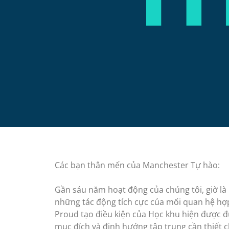
Các bạn thân mến của Manchester Tự hào:
Gần sáu năm hoạt động của chúng tôi, giờ là 
những tác động tích cực của mối quan hệ hợ
Proud tạo điều kiện của Học khu hiện được đ
mục đích và định hướng tập trung cần thiết 