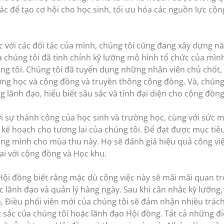
c để tạo cơ hội cho học sinh, tối ưu hóa các nguồn lực cộ
iệc với các đối tác của mình, chúng tôi cũng đang xây dựng 
 chúng tôi đã tinh chỉnh kỹ lưỡng mô hình tổ chức của mình
húng tôi. Chúng tôi đã tuyển dụng những nhân viên chủ chốt, 
ường học và cộng đồng và truyền thông cộng đồng. Và, chúng
 lãnh đạo, hiểu biết sâu sắc và tính đại diện cho cộng đồng
i sự thành công của học sinh và trường học, cùng với sức m
p kế hoạch cho tương lai của chúng tôi. Để đạt được mục tiê
iêng mình cho mùa thu này. Họ sẽ đánh giá hiệu quả công vi
ai với cộng đồng và Học khu.
Hội đồng biết rằng mặc dù công việc này sẽ mãi mãi quan tr
lãnh đạo và quản lý hàng ngày. Sau khi cân nhắc kỹ lưỡng,
ia, Điều phối viên mới của chúng tôi sẽ đảm nhận nhiều trác
t sắc của chúng tôi hoặc lãnh đạo Hội đồng. Tất cả những đ