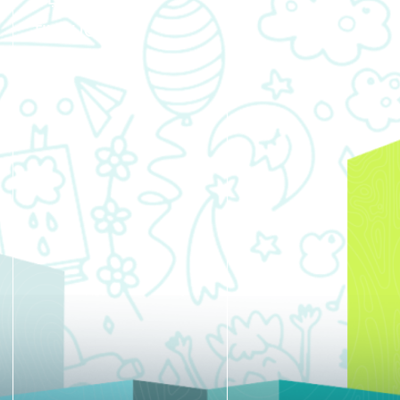
Contact
TIN TỨC
Use.
Please
EVENTS
leave
this
field
blank.