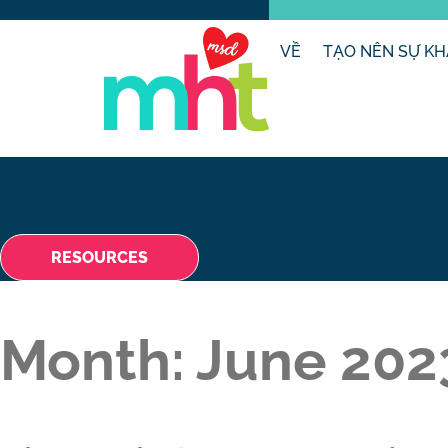
VỀ
TẠO NÊN SỰ KH
RESOURCES
Month:
June 202