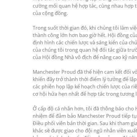
cường mối quan hệ hợp tác, cùng nhau hợp tá
của cộng đồng.
Trong suốt thời gian đó, khi chúng tôi làm v
thành công lớn hơn bao giờ hết. Hội đồng của
định hình các chiến lược và sáng kiến ​​của c
của chúng tôi trong quan hệ đối tác giữa tr
của Hội đồng Nhà vô địch để nâng cao kỹ năng
Manchester Proud đã thể hiện cam kết đối vớ
khiến đây trở thành thời điểm lý tưởng để lậ
các phiên họp lập kế hoạch chiến lược của r
cơ hội hứa hẹn nhất để hợp tác trong tương l
Ở cấp độ cá nhân hơn, tôi đã thông báo cho 
nhiệm để đảm bảo Manchester Proud tiếp tục 
Điều phối viên bán thời gian. Sau khi tham g
khác sẽ được giao cho đội ngũ nhân viên xuấ