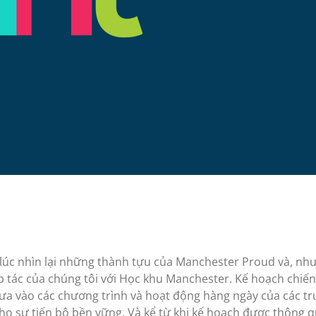
lúc nhìn lại những thành tựu của Manchester Proud và, như 
p tác của chúng tôi với Học khu Manchester. Kế hoạch chi
ưa vào các chương trình và hoạt động hàng ngày của các trư
cho sự tiến bộ bền vững. Và kể từ khi kế hoạch được thông