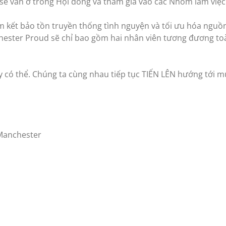
 sẽ vẫn ở trong Hội đồng và tham gia vào các Nhóm làm việc
 kết bảo tồn truyền thống tình nguyện và tối ưu hóa nguồn 
hester Proud sẽ chỉ bao gồm hai nhân viên tương đương toàn
 có thể. Chúng ta cùng nhau tiếp tục TIẾN LÊN hướng tới mụ
 Manchester