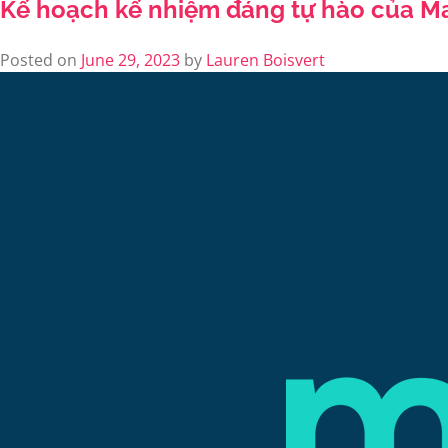
Kế hoạch kế nhiệm đáng tự hào của M
Posted on
June 29, 2023
by
Lauren Boisvert