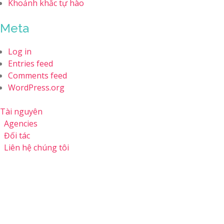
Khoảnh khắc tự hào
Meta
Log in
Entries feed
Comments feed
WordPress.org
Tài nguyên
Agencies
Đối tác
Liên hệ chúng tôi
TÀI NGUYÊN
ĐỐI TÁC
LIÊN HỆ CHÚNG