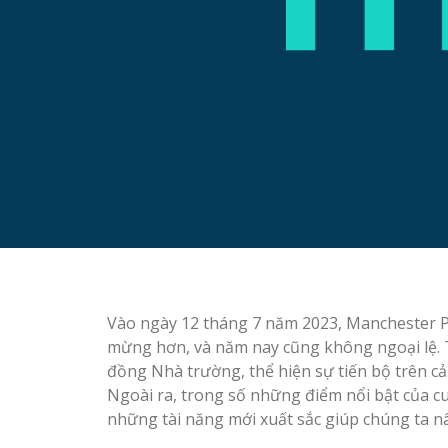
Vào ngày 12 tháng 7 năm 2023, Manchester Pr
mừng hơn, và năm nay cũng không ngoại lệ. T
đồng Nhà trường, thể hiện sự tiến bộ trên cả
Ngoài ra, trong số những điểm nổi bật của cu
những tài năng mới xuất sắc giúp chúng ta n