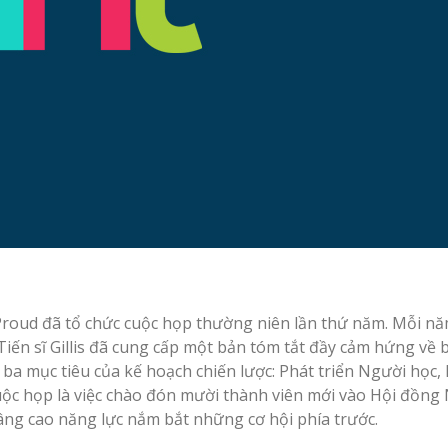
oud đã tổ chức cuộc họp thường niên lần thứ năm. Mỗi năm 
iến sĩ Gillis đã cung cấp một bản tóm tắt đầy cảm hứng về
 ba mục tiêu của kế hoạch chiến lược: Phát triển Người học,
ộc họp là việc chào đón mười thành viên mới vào Hội đồng N
âng cao năng lực nắm bắt những cơ hội phía trước.