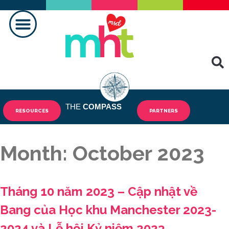
TẠO NÊN SỰ KHÁC BIỆT
TIN TỨC
LIÊN HỆ CHÚNG TÔI
THE
COMPASS
RESOURCES
PARTNERS
Month:
October 2023
Tháng 10 năm 2023 – Cập nhật về
Bang của Học khu Manchester 2023-
2024 và Lễ hội Kỷ niệm 2023