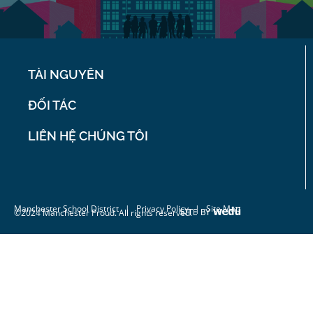
TÀI NGUYÊN
ĐỐI TÁC
LIÊN HỆ CHÚNG TÔI
Manchester School District
|
Privacy Policy
| Site Map
©2024 Manchester Proud. All rights reserved.