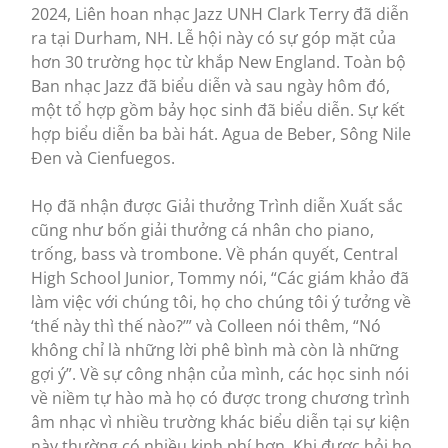
2024, Liên hoan nhạc Jazz UNH Clark Terry đã diễn
ra tại Durham, NH. Lễ hội này có sự góp mặt của
hơn 30 trường học từ khắp New England. Toàn bộ
Ban nhạc Jazz đã biểu diễn và sau ngày hôm đó,
một tổ hợp gồm bảy học sinh đã biểu diễn. Sự kết
hợp biểu diễn ba bài hát. Agua de Beber, Sông Nile
Đen và Cienfuegos.
Họ đã nhận được Giải thưởng Trình diễn Xuất sắc
cũng như bốn giải thưởng cá nhân cho piano,
trống, bass và trombone. Về phán quyết, Central
High School Junior, Tommy nói, “Các giám khảo đã
làm việc với chúng tôi, họ cho chúng tôi ý tưởng về
‘thế này thì thế nào?’” và Colleen nói thêm, “Nó
không chỉ là những lời phê bình mà còn là những
gợi ý”. Về sự công nhận của mình, các học sinh nói
về niềm tự hào mà họ có được trong chương trình
âm nhạc vì nhiều trường khác biểu diễn tại sự kiện
này thường có nhiều kinh phí hơn. Khi được hỏi họ