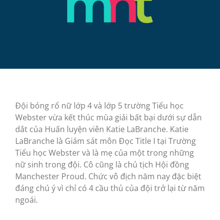
Đội bóng rổ nữ lớp 4 và lớp 5 trường Tiểu học
Webster vừa kết thúc mùa giải bất bại dưới sự dẫn
dắt của Huấn luyện viên Katie LaBranche. Katie
LaBranche là Giám sát môn Đọc Title I tại Trường
Tiểu học Webster và là mẹ của một trong những
nữ sinh trong đội. Cô cũng là chủ tịch Hội đồng
Manchester Proud. Chức vô địch năm nay đặc biệt
đáng chú ý vì chỉ có 4 cầu thủ của đội trở lại từ năm
ngoái.