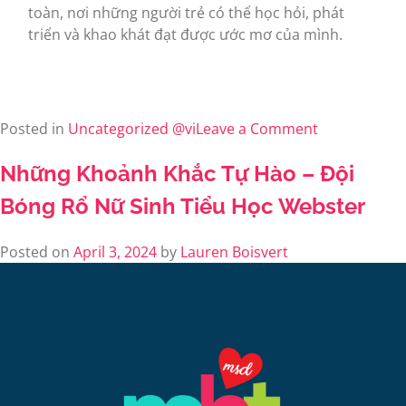
toàn, nơi những người trẻ có thể học hỏi, phát
triển và khao khát đạt được ước mơ của mình.
Posted in
Uncategorized @vi
Leave a Comment
Những Khoảnh Khắc Tự Hào – Đội
Bóng Rổ Nữ Sinh Tiểu Học Webster
Posted on
April 3, 2024
by
Lauren Boisvert