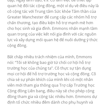
đạp, Ngày lãnh đạo, v.v. Cô làm việc để thiết lập
quan hệ đối tác cộng đồng, một ví dụ về điều này là
cô cộng tác với Trung tâm Sức khỏe Tâm thần của
Greater Manchester để cung cấp các nhóm hỗ trợ
chấn thương, tạo điều kiện hỗ trợ mạnh mẽ hơn
cho học sinh và gia đình. Emmons nhấn mạnh tầm
quan trọng của việc kết nối gia đình với các nguồn
lực và xây dựng mối quan hệ để nuôi dưỡng ý thức
cộng đồng.
Bất chấp nhiều trách nhiệm của mình, Emmons
nói: “Tôi sẽ không bao giờ từ chối cơ hội hỗ trợ
trường học của chúng ta”. Cô thực sự tận dụng
mọi cơ hội để hỗ trợ trường học và cộng đồng. Cô
chia sẻ sự phấn khích của mình khi có một nhân
viên mới tham gia thông qua Trợ cấp Trường học
Cộng đồng Liên bang, điều này sẽ cho phép cộng
đồng tham gia và cộng tác nhiều hơn. Emmons dự
định tổ chức nhiều đêm dành cho phụ huynh và