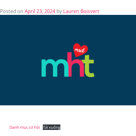
Posted on
April 23, 2024
by
Lauren Boisvert
Danh mục cơ hội
Tải xuống