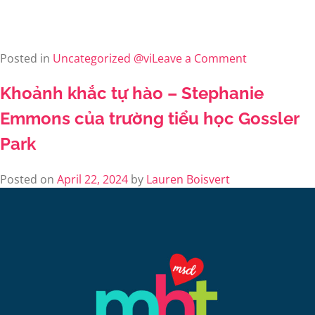
Posted in
Uncategorized @vi
Leave a Comment
Khoảnh khắc tự hào – Stephanie
Emmons của trường tiểu học Gossler
Park
Posted on
April 22, 2024
by
Lauren Boisvert