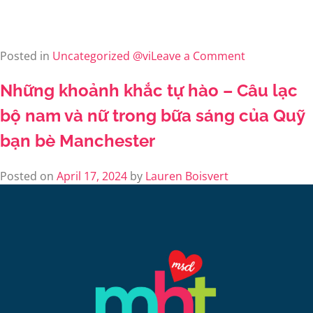
Posted in
Uncategorized @vi
Leave a Comment
Những khoảnh khắc tự hào – Câu lạc
bộ nam và nữ trong bữa sáng của Quỹ
bạn bè Manchester
Posted on
April 17, 2024
by
Lauren Boisvert