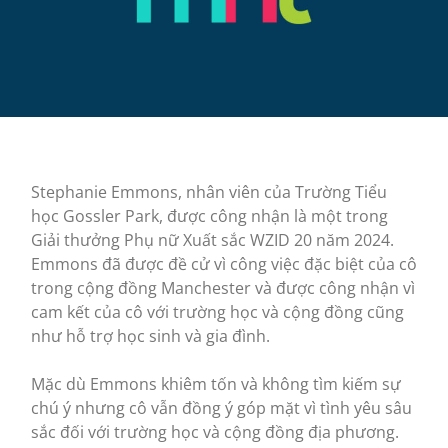
Stephanie Emmons, nhân viên của Trường Tiểu
học Gossler Park, được công nhận là một trong
Giải thưởng Phụ nữ Xuất sắc WZID 20 năm 2024.
Emmons đã được đề cử vì công việc đặc biệt của cô
trong cộng đồng Manchester và được công nhận vì
cam kết của cô với trường học và cộng đồng cũng
như hỗ trợ học sinh và gia đình.
Mặc dù Emmons khiêm tốn và không tìm kiếm sự
chú ý nhưng cô vẫn đồng ý góp mặt vì tình yêu sâu
sắc đối với trường học và cộng đồng địa phương.