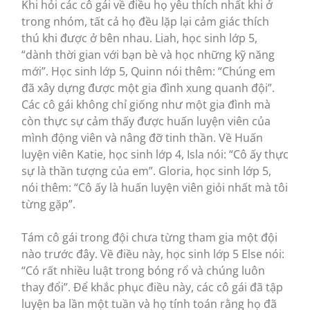
Khi hỏi các cô gái về điều họ yêu thích nhất khi ở
trong nhóm, tất cả họ đều lặp lại cảm giác thích
thú khi được ở bên nhau. Liah, học sinh lớp 5,
“dành thời gian với bạn bè và học những kỹ năng
mới”. Học sinh lớp 5, Quinn nói thêm: “Chúng em
đã xây dựng được một gia đình xung quanh đội”.
Các cô gái không chỉ giống như một gia đình mà
còn thực sự cảm thấy được huấn luyện viên của
mình động viên và nâng đỡ tinh thần. Về Huấn
luyện viên Katie, học sinh lớp 4, Isla nói: “Cô ấy thực
sự là thần tượng của em”. Gloria, học sinh lớp 5,
nói thêm: “Cô ấy là huấn luyện viên giỏi nhất mà tôi
từng gặp”.
Tám cô gái trong đội chưa từng tham gia một đội
nào trước đây. Về điều này, học sinh lớp 5 Else nói:
“Có rất nhiều luật trong bóng rổ và chúng luôn
thay đổi”. Để khắc phục điều này, các cô gái đã tập
luyện ba lần một tuần và họ tính toán rằng họ đã