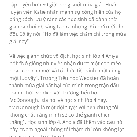
tập luyện hơn 50 giờ trong suốt mùa giải. Huấn
luyện viên Katie nhấn mạnh sự cống hiến của họ
bằng cách lưu ý rằng các học sinh đã dành thời
gian ra chơi để sáng tạo ra những lối chơi mới cho
đội. Cô ấy nói: “Họ đã làm việc chăm chỉ trong mùa
giải này”.
Về việc giành chức vô địch, học sinh lớp 4 Aniya
nói: “Nó giống như việc nhận được một con mèo
hoặc con chó mới và tổ chức tiệc sinh nhật cùng
một lúc vậy”. Trường Tiểu học Webster đã hoàn
thành mùa giải bất bại của mình trong trận đấu
tranh chức vô địch với Trường Tiểu học
McDonough. Isla nói về học sinh lớp 4 này,
“McDonough là một đội tuyệt vời nên chúng tôi
không chắc rằng mình sẽ có thể giành chiến
thắng”. Học sinh lớp 4, Anola đã thêm vào câu nói
này, “Năm ngoái chúng tôi thậm chí còn không lọt
vào vòng loại trực tiếp”!