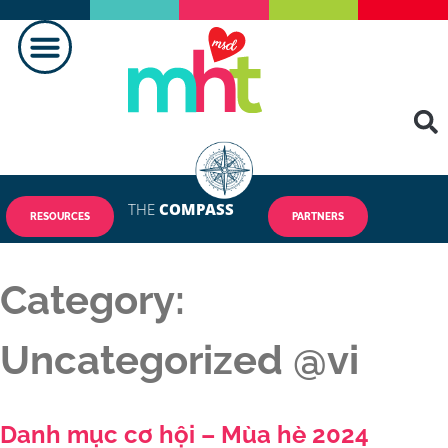
TẠO NÊN SỰ KHÁC BIỆT
LIÊN HỆ CHÚNG TÔI
THE
COMPASS
RESOURCES
PARTNERS
Category:
Uncategorized @vi
Danh mục cơ hội – Mùa hè 2024