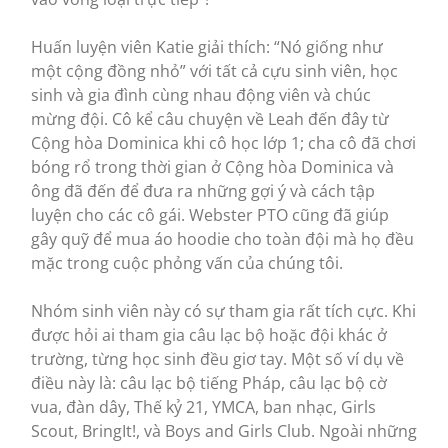
Huấn luyện viên Katie giải thích: “Nó giống như
một cộng đồng nhỏ” với tất cả cựu sinh viên, học
sinh và gia đình cùng nhau động viên và chúc
mừng đội. Cô kể câu chuyện về Leah đến đây từ
Cộng hòa Dominica khi cô học lớp 1; cha cô đã chơi
bóng rổ trong thời gian ở Cộng hòa Dominica và
ông đã đến để đưa ra những gợi ý và cách tập
luyện cho các cô gái. Webster PTO cũng đã giúp
gây quỹ để mua áo hoodie cho toàn đội mà họ đều
mặc trong cuộc phỏng vấn của chúng tôi.
Nhóm sinh viên này có sự tham gia rất tích cực. Khi
được hỏi ai tham gia câu lạc bộ hoặc đội khác ở
trường, từng học sinh đều giơ tay. Một số ví dụ về
điều này là: câu lạc bộ tiếng Pháp, câu lạc bộ cờ
vua, đàn dây, Thế kỷ 21, YMCA, ban nhạc, Girls
Scout, BringIt!, và Boys and Girls Club. Ngoài những