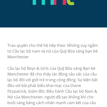
Trao quyền cho thế hệ tiếp theo: Những suy ngẫm
từ Câu lạc bộ nam và nữ của Quỹ Bữa sáng bạn bè
Manchester
Câu lạc bộ Boys & Girls của Quỹ Bữa sáng Bạn bè
Manchester đã cho thấy tác động sâu sắc của câu
lạc bộ đối với giới trẻ trong cộng đồng. Sự kiện bắt
đầu với bài phát biểu khai mạc của Diane
Fitzpatrick, Giám đốc điều hành Câu lạc bộ Nam &
Nữ của Manchester, người đã tạo không khí cho
buổi sáng bằng cách nhấn mạnh cam kết của câu