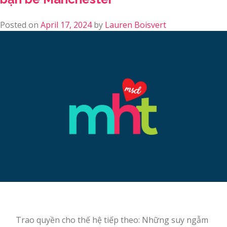
Posted on
April 17, 2024
by
Lauren Boisvert
Trao quyền cho thế hệ tiếp theo: Những suy ngẫm