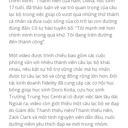
chính mình.” Thanh niên của năm, Olivia, học sinh
17 tuổi, đã thảo luận về vai trò quan trọng của câu
lạc bộ trong việc giúp cô vượt qua những thử thách
cá nhân và đưa cuộc sống của cô trở lại con đường
đúng đắn. Cô tự hào tuyên bố: “Tôi mạnh mẽ hơn
chính mình trong quá khứ. Tôi đang trên đường
đến thành công”.
Một video được trình chiếu bao gồm các cuộc
phỏng vấn với nhiều thành viên câu lạc bộ khác
nhau, nêu bật sự hỗ trợ vững chắc mà họ nhận
được từ câu lạc bộ và cộng đồng rộng lớn hơn. Đối
tác kinh doanh Fidelity đã cung cấp các cơ hội học
bổng giúp học sinh Doro Koita, cựu học sinh
Trường Trung học Central có được việc làm lâu dài.
Ngoài ra, video còn giới thiệu một câu lạc bộ xe đạp
do Giám đốc Thanh thiếu niên/Thanh thiếu niên,
Zack Clark và một tình nguyện viên dẫn đầu, nuôi
dưỡng niềm yêu thích đạp xe mới trong nhóm.