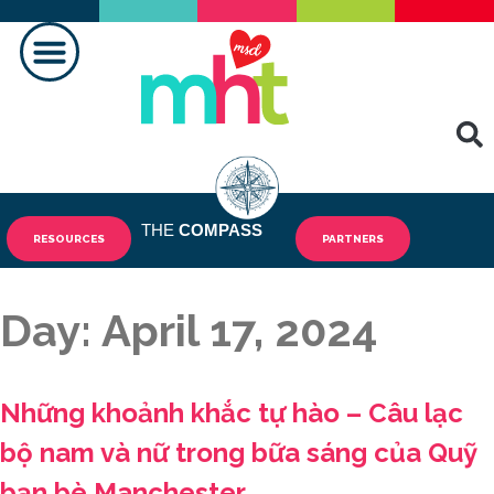
TẠO NÊN SỰ KHÁC BIỆT
TIN TỨC
LIÊN HỆ CHÚNG TÔI
THE
COMPASS
RESOURCES
PARTNERS
Day:
April 17, 2024
Những khoảnh khắc tự hào – Câu lạc
bộ nam và nữ trong bữa sáng của Quỹ
bạn bè Manchester