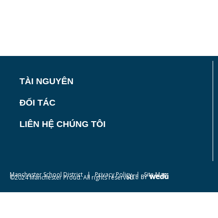
TÀI NGUYÊN
ĐỐI TÁC
LIÊN HỆ CHÚNG TÔI
Manchester School District
|
Privacy Policy
| Site Map
©2024 Manchester Proud. All rights reserved.