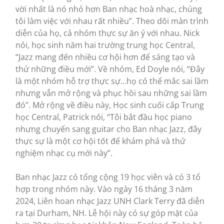
vời nhất là nó nhỏ hơn Ban nhạc hoà nhạc, chúng
tôi làm việc với nhau rất nhiều”. Theo dõi màn trình
diễn của họ, cả nhóm thực sự ăn ý với nhau. Nick
nói, học sinh năm hai trường trung học Central,
“Jazz mang đến nhiều cơ hội hơn để sáng tạo và
thử những điều mới”. Về nhóm, Ed Doyle nói, “Đây
là một nhóm hỗ trợ thực sự…họ có thể mắc sai lầm
nhưng vẫn mở rộng và phục hồi sau những sai lầm
đó”. Mở rộng về điều này, Học sinh cuối cấp Trung
học Central, Patrick nói, “Tôi bắt đầu học piano
nhưng chuyển sang guitar cho Ban nhạc Jazz, đây
thực sự là một cơ hội tốt để khám phá và thử
nghiệm nhạc cụ mới này”.
Ban nhạc Jazz có tổng cộng 19 học viên và có 3 tổ
hợp trong nhóm này. Vào ngày 16 tháng 3 năm
2024, Liên hoan nhạc Jazz UNH Clark Terry đã diễn
ra tại Durham, NH. Lễ hội này có sự góp mặt của