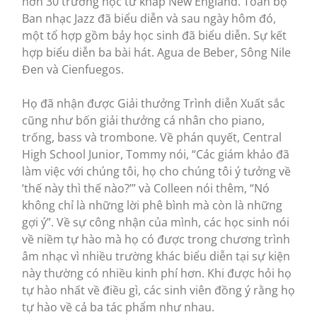
hơn 30 trường học từ khắp New England. Toàn bộ
Ban nhạc Jazz đã biểu diễn và sau ngày hôm đó,
một tổ hợp gồm bảy học sinh đã biểu diễn. Sự kết
hợp biểu diễn ba bài hát. Agua de Beber, Sông Nile
Đen và Cienfuegos.
Họ đã nhận được Giải thưởng Trình diễn Xuất sắc
cũng như bốn giải thưởng cá nhân cho piano,
trống, bass và trombone. Về phán quyết, Central
High School Junior, Tommy nói, “Các giám khảo đã
làm việc với chúng tôi, họ cho chúng tôi ý tưởng về
‘thế này thì thế nào?’” và Colleen nói thêm, “Nó
không chỉ là những lời phê bình mà còn là những
gợi ý”. Về sự công nhận của mình, các học sinh nói
về niềm tự hào mà họ có được trong chương trình
âm nhạc vì nhiều trường khác biểu diễn tại sự kiện
này thường có nhiều kinh phí hơn. Khi được hỏi họ
tự hào nhất về điều gì, các sinh viên đồng ý rằng họ
tự hào về cả ba tác phẩm như nhau.