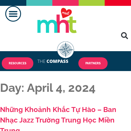
TẠO NÊN SỰ KHÁC BIỆT
LIÊN HỆ CHÚNG TÔI
THE
COMPASS
RESOURCES
PARTNERS
Day:
April 4, 2024
Những Khoảnh Khắc Tự Hào – Ban
Nhạc Jazz Trường Trung Học Miền
Trung